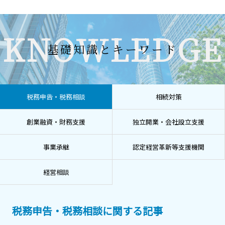
KNOWLEDGE
基礎知識とキーワード
税務申告・税務相談
相続対策
創業融資・財務支援
独立開業・会社設立支援
事業承継
認定経営革新等支援機関
経営相談
税務申告・税務相談に関する記事