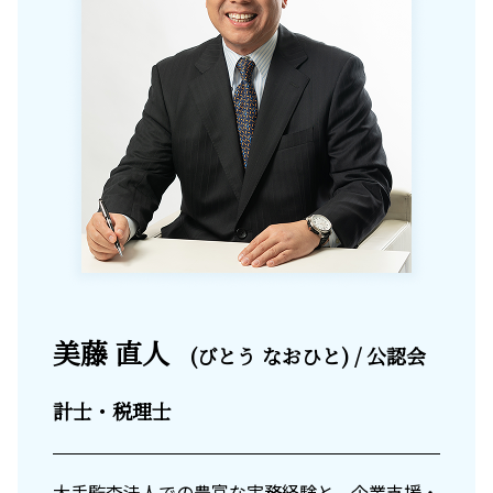
美藤 直人
(びとう なおひと) / 公認会
計士・税理士
大手監査法人での豊富な実務経験と、企業支援・