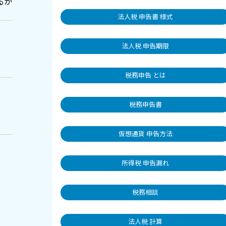
るか
法人税 申告書 様式
法人税 申告期限
税務申告 とは
税務申告書
仮想通貨 申告方法
所得税 申告漏れ
税務相談
法人税 計算