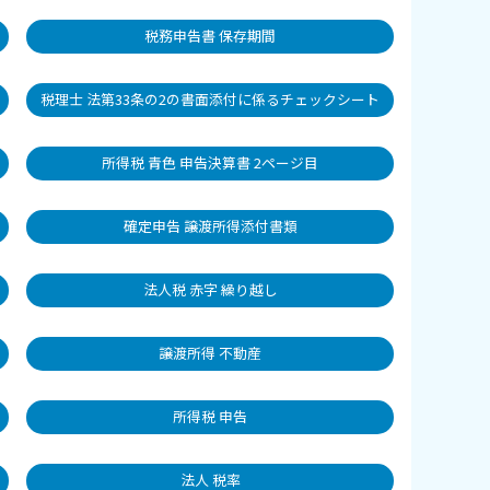
税務申告書 保存期間
税理士 法第33条の2の書面添付に係るチェックシート
所得税 青色 申告決算書 2ページ目
確定申告 譲渡所得添付書類
法人税 赤字 繰り越し
譲渡所得 不動産
所得税 申告
法人 税率