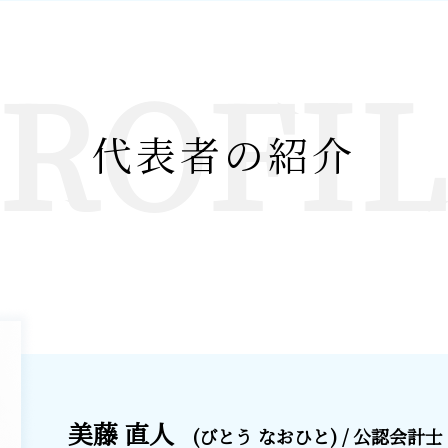
ROFI
代表者の紹介
美藤 直人
(びとう なおひと) / 公認会計