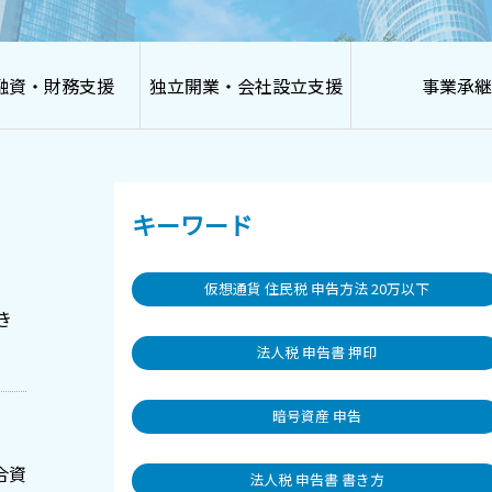
融資・財務支援
独立開業・会社設立支援
事業承継
キーワード
仮想通貨 住民税 申告方法 20万以下
き
法人税 申告書 押印
暗号資産 申告
合資
法人税 申告書 書き方