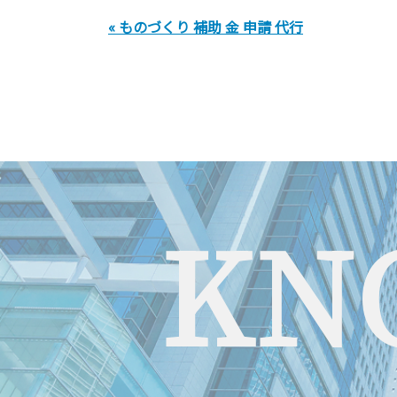
« ものづくり 補助 金 申請 代行
KN