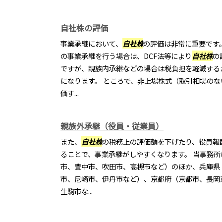
自社株の評価
事業承継において、
自社株
の評価は非常に重要です
の事業承継を行う場合は、DCF法等により
自社株
の
ですが、親族内承継などの場合は税負担を軽減する
になります。 ところで、非上場株式（取引相場の
価す...
親族外承継（役員・従業員）
また、
自社株
の税務上の評価額を下げたり、役員報
ることで、事業承継がしやすくなります。 当事務
市、豊中市、吹田市、高槻市など）のほか、兵庫県
市、尼崎市、伊丹市など）、京都府（京都市、長岡
生駒市な...