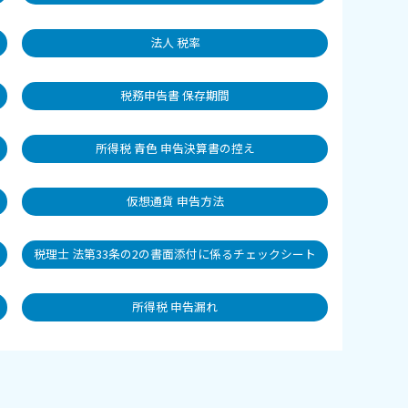
法人 税率
税務申告書 保存期間
所得税 青色 申告決算書の控え
仮想通貨 申告方法
税理士 法第33条の2の書面添付に係るチェックシート
所得税 申告漏れ