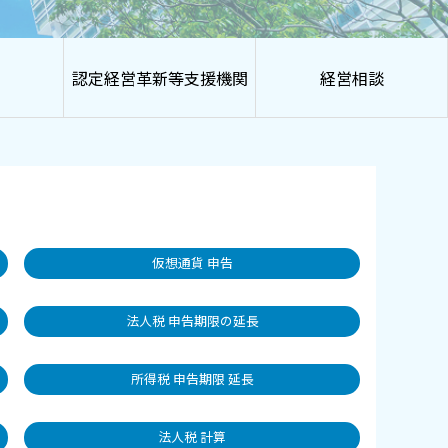
認定経営革新等支援機関
経営相談
仮想通貨 申告
法人税 申告期限の延長
所得税 申告期限 延長
法人税 計算