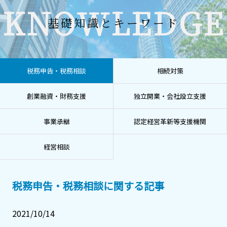
KNOWLEDGE
基礎知識とキーワード
税務申告・税務相談
相続対策
創業融資・財務支援
独立開業・会社設立支援
事業承継
認定経営革新等支援機関
経営相談
税務申告・税務相談に関する記事
2021/10/14