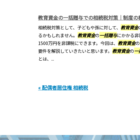
教育資金の一括贈与での相続税対策｜制度の
相続税対策として、子どもや孫に対して、
教育資金
るかもしれません。
教育資金
の
一括贈与
にかかる非
1500万円を非課税にできます。今回は、
教育資金
の
要件を解説していきたいと思います。
教育資金
の
一
とは、...
« 配偶者居住権 相続税