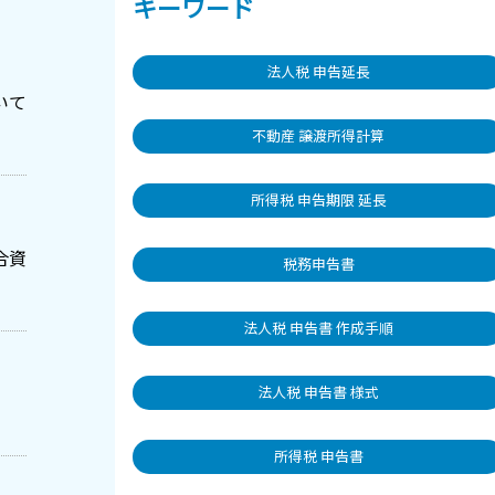
キーワード
法人税 申告延長
いて
不動産 譲渡所得計算
所得税 申告期限 延長
合資
税務申告書
法人税 申告書 作成手順
法人税 申告書 様式
所得税 申告書