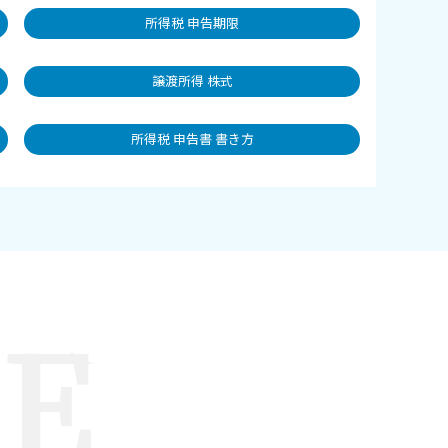
所得税 申告期限
譲渡所得 株式
所得税 申告書 書き方
LE