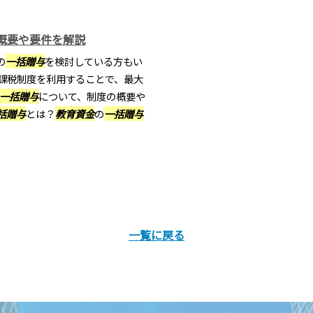
概要や要件を解説
の
一括贈与
を検討している方もい
課税制度を利用することで、最大
一括贈与
について、制度の概要や
括贈与
とは？
教育資金
の
一括贈与
一覧に戻る