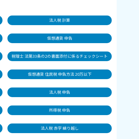
法人税 計算
仮想通貨 申告
税理士 法第33条の2の書面添付に係るチェックシート
仮想通貨 住民税 申告方法 20万以下
法人税 申告
所得税 申告
法人税 赤字 繰り越し