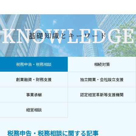
KNOWLEDGE
基礎知識とキーワード
税務申告・税務相談
相続対策
創業融資・財務支援
独立開業・会社設立支援
事業承継
認定経営革新等支援機関
経営相談
税務申告・税務相談に関する記事