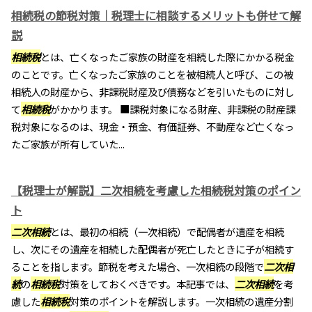
相続税の節税対策｜税理士に相談するメリットも併せて解
説
相続税
とは、亡くなったご家族の財産を相続した際にかかる税金
のことです。亡くなったご家族のことを被相続人と呼び、この被
相続人の財産から、非課税財産及び債務などを引いたものに対し
て
相続税
がかかります。 ■課税対象になる財産、非課税の財産課
税対象になるのは、現金・預金、有価証券、不動産など亡くなっ
たご家族が所有していた...
【税理士が解説】二次相続を考慮した相続税対策のポイン
ト
二次相続
とは、最初の相続（一次相続）で配偶者が遺産を相続
し、次にその遺産を相続した配偶者が死亡したときに子が相続す
ることを指します。節税を考えた場合、一次相続の段階で
二次相
続
の
相続税
対策をしておくべきです。本記事では、
二次相続
を考
慮した
相続税
対策のポイントを解説します。一次相続の遺産分割