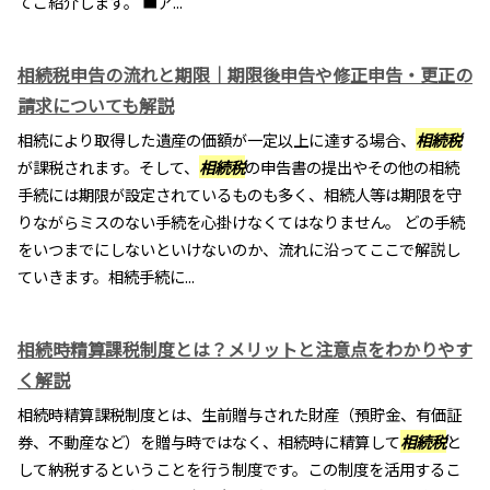
てご紹介します。 ■ア...
相続税申告の流れと期限｜期限後申告や修正申告・更正の
請求についても解説
相続により取得した遺産の価額が一定以上に達する場合、
相続税
が課税されます。そして、
相続税
の申告書の提出やその他の相続
手続には期限が設定されているものも多く、相続人等は期限を守
りながらミスのない手続を心掛けなくてはなりません。 どの手続
をいつまでにしないといけないのか、流れに沿ってここで解説し
ていきます。相続手続に...
相続時精算課税制度とは？メリットと注意点をわかりやす
く解説
相続時精算課税制度とは、生前贈与された財産（預貯金、有価証
券、不動産など）を贈与時ではなく、相続時に精算して
相続税
と
して納税するということを行う制度です。この制度を活用するこ