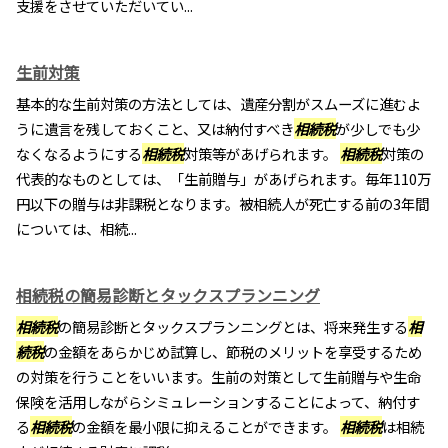
支援をさせていただいてい...
生前対策
基本的な生前対策の方法としては、遺産分割がスムーズに進むよ
うに遺言を残しておくこと、又は納付すべき
相続税
が少しでも少
なくなるようにする
相続税
対策等があげられます。
相続税
対策の
代表的なものとしては、「生前贈与」があげられます。毎年110万
円以下の贈与は非課税となります。被相続人が死亡する前の3年間
については、相続...
相続税の簡易診断とタックスプランニング
相続税
の簡易診断とタックスプランニングとは、将来発生する
相
続税
の金額をあらかじめ試算し、節税のメリットを享受するため
の対策を行うことをいいます。生前の対策として生前贈与や生命
保険を活用しながらシミュレーションすることによって、納付す
る
相続税
の金額を最小限に抑えることができます。
相続税
は相続