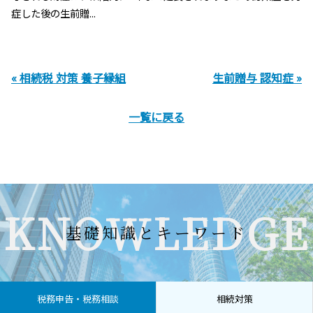
症した後の生前贈...
« 相続税 対策 養子縁組
生前贈与 認知症 »
一覧に戻る
KNOWLEDGE
基礎知識とキーワード
税務申告・税務相談
相続対策