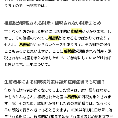
りますので、当記事では...
相続税が課税される財産・課税されない財産まとめ
亡くなった方の残した財産には基本的に
相続税
がかかります。し
かし、その価額のすべてに
相続税
がかかるものばかりではありま
せんし、
相続税
がかからないケースもあります。その判断に迷う
こともあるかと思いますが、ここに
相続税
が課税される財産・課
税されない財産をまとめましたので、ご参考にしていただければ
と思います。土地について...
生前贈与による相続税対策は認知症発症後でも可能？
年以内に贈与者が亡くなってしまった場合は、暦年贈与はなかっ
たものとみなされ、相続された財産は
相続税
の課税対象とされま
す。※）そのため、認知症が発症した後の生前贈与は、なるべく
早い段階で行うべきであると言えます。※2024年1月1日以降に贈
与される財産は、段階的に7年まで延長されますまとめ認知症を発