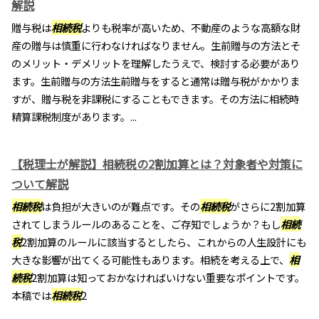
解説
贈与税は
相続税
よりも税率が高いため、不動産のような高額な財
産の贈与は慎重に行わなければなりません。生前贈与の方法とそ
のメリット・デメリットを理解したうえで、検討する必要があり
ます。生前贈与の方法生前贈与をすると通常は贈与税がかかりま
すが、贈与税を非課税にすることもできます。その方法に相続時
精算課税制度があります。...
【税理士が解説】相続税の2割加算とは？対象者や対策に
ついて解説
相続税
は負担が大きいのが難点です。その
相続税
がさらに2割加算
されてしまうルールのあることを、ご存知でしょうか？もし
相続
税
2割加算のルールに該当するとしたら、これからの人生設計にも
大きな影響が出てくる可能性もあります。相続を考える上で、
相
続税
2割加算は知っておかなければいけない重要なポイントです。
本稿では
相続税
2