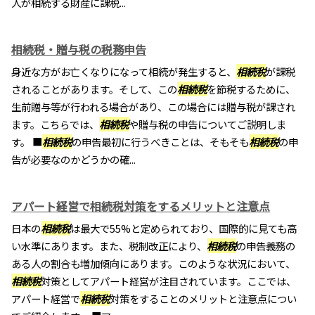
人が相続する財産に課税...
相続税・贈与税の税務申告
身近な方がお亡くなりになって相続が発生すると、
相続税
が課税
されることがあります。そして、この
相続税
を節税するために、
生前贈与等が行われる場合があり、この場合には贈与税が課され
ます。こちらでは、
相続税
や贈与税の申告についてご説明しま
す。 ■
相続税
の申告最初に行うべきことは、そもそも
相続税
の申
告が必要なのかどうかの確...
アパート経営で相続税対策をするメリットと注意点
日本の
相続税
は最大で55%と定められており、国際的に見ても高
い水準にあります。また、税制改正により、
相続税
の申告義務の
ある人の割合も増加傾向にあります。このような状況において、
相続税
対策としてアパート経営が注目されています。ここでは、
アパート経営で
相続税
対策をすることのメリットと注意点につい