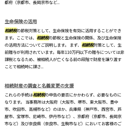
都府（京都市、長岡京市など...
生命保険の活用
相続税
の節税対策として、生命保険を有効に活用することができ
ます。ここでは、
相続税
の節税と生命保険の関係、及び生命保険
の活用方法についてご説明します。 まず、
相続税
対策として、生
前贈与が利用されています。毎年110万円以下の贈与については非
課税となるため、被相続人が亡くなる前の段階で財産を譲り渡す
ことで相続時に課さ...
相続財産の調査と名義変更の支援
これらの手続は
相続税
の申告の要否にかかわらず、必要なものに
なります。 当事務所は大阪府（大阪市、堺市、東大阪市、豊中
市、吹田市、高槻市など）のほか、兵庫県（神戸市、西宮市、芦
屋市、宝塚市、尼崎市、伊丹市など）、京都府（京都市、長岡京
市など）及び奈良県（奈良市、生駒市など）においてお客様のご