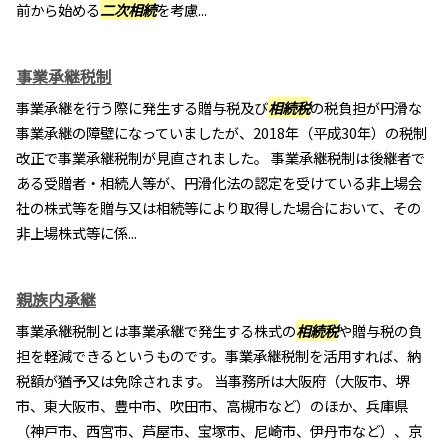
前から始める
二次相続
を考慮...
事業承継税制
事業承継を行う際に発生する贈与税及び
相続税
の税負担が円滑な
事業承継の障壁になっていましたが、2018年（平成30年）の税制
改正で事業承継税制が見直されました。 事業承継税制は後継者で
ある受贈者・相続人等が、円滑化法の認定を受けている非上場会
社の株式等を贈与又は相続等により取得した場合において、その
非上場株式等に係...
親族内承継
事業承継税制とは事業承継で発生する株式の
相続税
や贈与税の負
担を軽減できるというものです。事業承継税制を活用すれば、納
税額が猶予又は免除されます。 当事務所は大阪府（大阪市、堺
市、東大阪市、豊中市、吹田市、高槻市など）のほか、兵庫県
（神戸市、西宮市、芦屋市、宝塚市、尼崎市、伊丹市など）、京