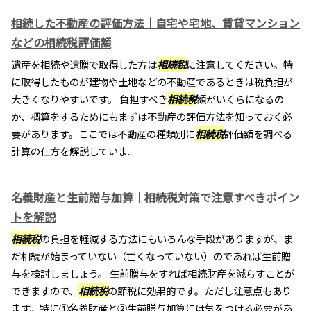
相続した不動産の評価方法｜自宅や宅地、賃貸マンション
などの相続税評価額
遺産を相続や遺贈で取得した方は
相続税
に注意してください。特
に取得したものが建物や土地などの不動産であるときは税負担が
大きくなりやすいです。 負担すべき
相続税
額がいくらになるの
か、概算をするためにもまずは不動産の評価方法を知っておく必
要があります。ここでは不動産の種類別に
相続税
評価額を調べる
計算の仕方を解説していま...
名義財産と生前贈与加算｜相続税対策で注意すべきポイン
トを解説
相続税
の負担を軽減する方法にもいろんな手段がありますが、ま
だ相続が始まっていない（亡くなっていない）のであれば生前贈
与を検討しましょう。 生前贈与をすれば相続財産を減らすことが
できますので、
相続税
の節税に効果的です。ただし注意点もあり
ます。特に①名義財産と②生前贈与加算には気をつける必要があ