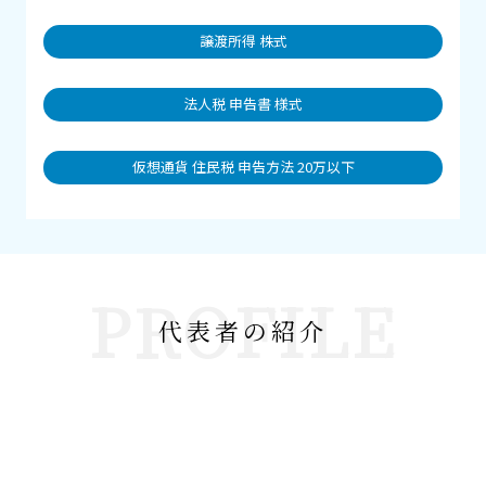
譲渡所得 株式
法人税 申告書 様式
仮想通貨 住民税 申告方法 20万以下
PROFILE
代表者の紹介