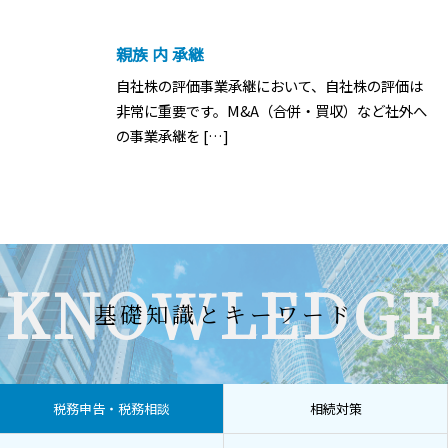
親族 内 承継
自社株の評価事業承継において、自社株の評価は
非常に重要です。M&A（合併・買収）など社外へ
の事業承継を […]
KNOWLEDGE
基礎知識とキーワード
税務申告・税務相談
相続対策