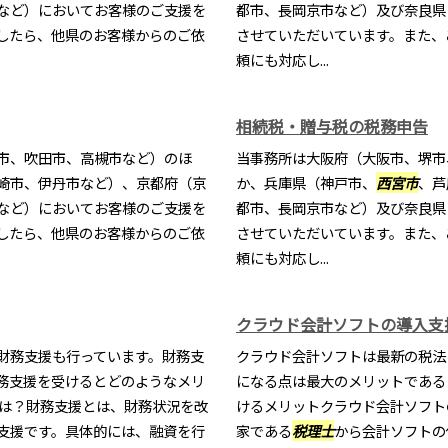
など）においてお客様のご支援を
都市、長岡京市など）及び奈良県
したら、他県のお客様からのご依
させていただいています。また、
頼にも対応し...
相続税・贈与税の税務申告
市、吹田市、高槻市など）のほ
当事務所は大阪府（大阪市、堺市
崎市、伊丹市など）、京都府（京
か、兵庫県（神戸市、
西宮市
、芦
など）においてお客様のご支援を
都市、長岡京市など）及び奈良県
したら、他県のお客様からのご依
させていただいています。また、
頼にも対応し...
クラウド会計ソフトの導入支
財務支援も行っています。財務支
クラウド会計ソフトは最新の税法
務支援を受けるとどのようなメリ
になる点は最大のメリットである
とは？財務支援とは、財務状況を改
けるメリットクラウド会計ソフト
支援です。具体的には、融資を行
家である
税理士
から会計ソフトの