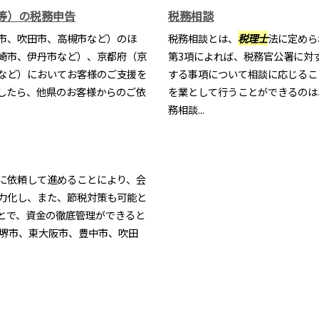
等）の税務申告
税務相談
市、吹田市、高槻市など）のほ
税務相談とは、
税理士
法に定めら
崎市、伊丹市など）、京都府（京
第3項によれば、税務官公署に対
など）においてお客様のご支援を
する事項について相談に応じるこ
したら、他県のお客様からのご依
を業として行うことができるのは
務相談...
に依頼して進めることにより、会
力化し、また、節税対策も可能と
とで、資金の徹底管理ができると
、堺市、東大阪市、豊中市、吹田