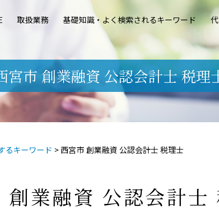
E
取扱業務
基礎知識・よく検索されるキーワード
代
西宮市 創業融資 公認会計士 税理
するキーワード
>
西宮市 創業融資 公認会計士 税理士
 創業融資 公認会計士