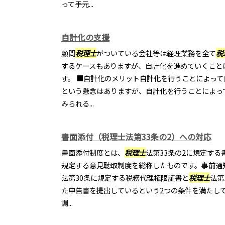
って手元...
自計化の支援
顧問
税理士
がついている会社等は経理業務を全て
税
するケースもありますが、自計化を進めていくこと
す。 ■自計化のメリット自計化を行うことによっ
という懸念はありますが、自計化を行うことによっ
みられる...
書面添付（税理士法第33条の2）への対応
書面添付制度とは、
税理士
法第33条の2に規定する
規定する意見聴取制度を総称したものです。事前通
法第30条に規定する税務代理権限証書と
税理士
法第
た申告書を提出しているという2つの条件を満たし
調...