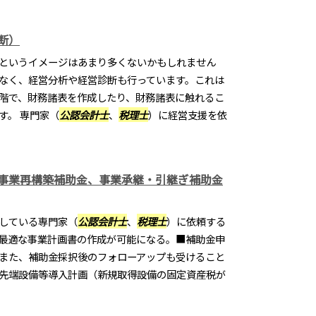
断）
というイメージはあまり多くないかもしれません
なく、経営分析や経営診断も行っています。これは
階で、財務諸表を作成したり、財務諸表に触れるこ
す。 専門家（
公認会計士
、
税理士
）に経営支援を依
事業再構築補助金、事業承継・引継ぎ補助金
している専門家（
公認会計士
、
税理士
）に依頼する
最適な事業計画書の作成が可能になる。■補助金申
また、補助金採択後のフォローアップも受けること
先端設備等導入計画（新規取得設備の固定資産税が