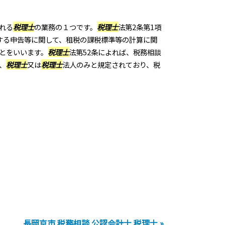
れる
税理士
の業務の１つです。
税理士
法第2条第1項
する申告等に関して、租税の課税標準等の計算に関
とをいいます。
税理士
法第52条によれば、税務相談
、
税理士
又は
税理士
法人のみと規定されており、税
長岡京市 税務相談 公認会計士 税理士 »