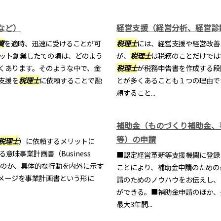
など）
経営支援（経営分析、経営診
資
を適時、迅速に受けることが可
税理士
には、経営支援や経営改善
ット創業したての頃は、どのよう
が、
税理士
は税務のことだけでは
くあります。そのような中で、金
税理士
が税務申告書を作成する段
支援を
税理士
に依頼することで融
とが多くあることも１つの理由で
頼すること...
補助金（ものづくり補助金、
等）の申請
税理士
）に依頼するメリットに
味事業計画書（Business
■認定経営革新等支援機関に登録
くのか、具体的な行動を内外に示す
ことにより、補助金申請のための
メージを事業計画書という形に
請のためのノウハウをお伝えし、
ができる。■補助金申請のほか、
最大3年間...