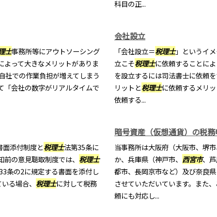
科目の正...
会社設立
理士
事務所等にアウトソーシング
「会社設立＝
税理士
」というイメ
によって大きなメリットがありま
立こそ
税理士
に依頼することによ
て自社での作業負担が増えてしまう
を設立するには司法書士に依頼を
て「会社の数字がリアルタイムで
リットと
税理士
に依頼するメリッ
依頼する...
暗号資産（仮想通貨）の税務
書面添付制度と
税理士
法第35条に
当事務所は大阪府（大阪市、堺市
知前の意見聴取制度では、
税理士
か、兵庫県（神戸市、
西宮市
、芦
33条の2に規定する書面を添付し
都市、長岡京市など）及び奈良県
ている場合、
税理士
に対して税務
させていただいています。また、
頼にも対応し...