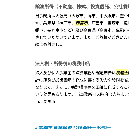
譲渡所得（不動産、株式、投資信託、公社債
当事務所は大阪府（大阪市、堺市、東大阪市、豊中
か、兵庫県（神戸市、
西宮市
、芦屋市、宝塚市、尼
都市、長岡京市など）及び奈良県（奈良市、生駒市
させていただいています。また、ご依頼がございま
頼にも対応し...
法人税・所得税の税務申告
法人及び個人事業主の決算業務や確定申告は
税理士
計帳簿及び提出書類の作成に要する労力や時間を省
なります。さらに、会計帳簿等を正確に作成するこ
いう効果もあります。 当事務所は大阪府（大阪市
市、高槻市...
« 高槻市 創業融資 公認会計士 税理士