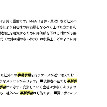
は非常に重要です。M&A（合併・買収）など社外へ
法等により自社株の評価額をなるべく上げた方が有利
税負担を軽減するために評価額を下げる対策が必要
株式（取引相場のない株式）は税務上、どのように評
した社外への
事業承継
を行うケースが近年増えてお
うなメリットがあります。 ■後継者不在でも
事業承
承継
ができずに廃業していく会社は少なくありませ
も、社外への
事業承継
は可能です。 ■買い手とのシ