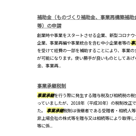
補助金（ものづくり補助金、事業再構築補助
等）の申請
創業時や事業をスタートさせる企業、新型コロナウ
企業、事業再編や事業統合を含む中小企業者等の
事
を受けて経費の一部を補助することにより、事業の
が可能になります。使い勝手が良いものとしてあげ
金、事業再...
事業承継税制
事業承継
を行う際に発生する贈与税及び相続税の税
っていましたが、2018年（平成30年）の税制改正
た。
事業承継
税制は後継者である受贈者・相続人等
非上場会社の株式等を贈与又は相続等により取得し
等に係...