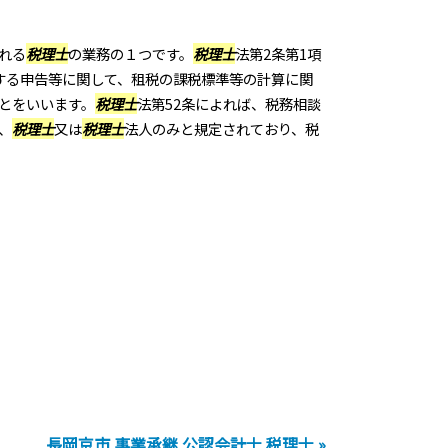
れる
税理士
の業務の１つです。
税理士
法第2条第1項
する申告等に関して、租税の課税標準等の計算に関
とをいいます。
税理士
法第52条によれば、税務相談
、
税理士
又は
税理士
法人のみと規定されており、税
長岡京市 事業承継 公認会計士 税理士 »