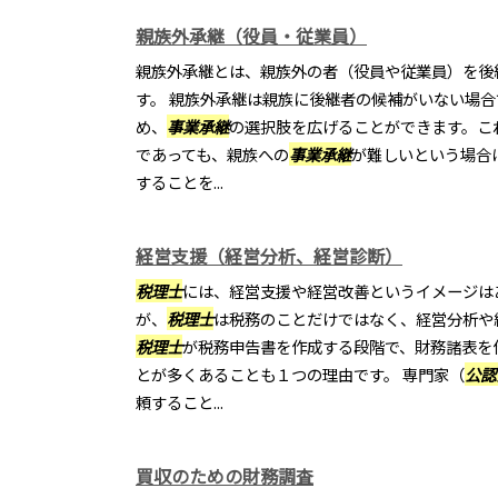
親族外承継（役員・従業員）
親族外承継とは、親族外の者（役員や従業員）を後
す。 親族外承継は親族に後継者の候補がいない場合
め、
事業承継
の選択肢を広げることができます。こ
であっても、親族への
事業承継
が難しいという場合
することを...
経営支援（経営分析、経営診断）
税理士
には、経営支援や経営改善というイメージは
が、
税理士
は税務のことだけではなく、経営分析や
税理士
が税務申告書を作成する段階で、財務諸表を
とが多くあることも１つの理由です。 専門家（
公認
頼すること...
買収のための財務調査