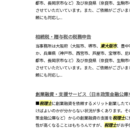
都市、長岡京市など）及び奈良県（奈良市、生駒市
させていただいています。また、ご依頼がございま
頼にも対応し...
相続税・贈与税の税務申告
当事務所は大阪府（大阪市、堺市、
東大阪市
、豊中
か、兵庫県（神戸市、西宮市、芦屋市、宝塚市、尼
都市、長岡京市など）及び奈良県（奈良市、生駒市
させていただいています。また、ご依頼がございま
頼にも対応し...
創業融資・支援サービス（日本政策金融公庫
■
税理士
に創業融資を依頼するメリット創業したて
けばよいのかが分からない状況が多くあります。そ
策金融公庫など）からの創業融資の支援を
税理士
に
性が高くなることはもちろんですが、
税理士
がお手