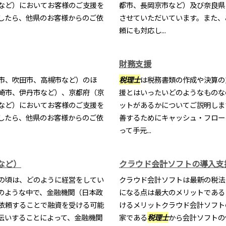
など）においてお客様のご支援を
都市、長岡京市など）及び奈良県
したら、他県のお客様からのご依
させていただいています。また、
頼にも対応し...
財務支援
市、吹田市、高槻市など）のほ
税理士
は税務書類の作成や決算の
崎市、伊丹市など）、京都府（京
援とはいったいどのようなものな
など）においてお客様のご支援を
ットがあるかについてご説明しま
したら、他県のお客様からのご依
善するためにキャッシュ・フロー
って手元...
など）
クラウド会計ソフトの導入支
の頃は、どのように経営をしてい
クラウド会計ソフトは最新の税法
のような中で、金融機関（日本政
になる点は最大のメリットである
依頼することで融資を受ける可能
けるメリットクラウド会計ソフト
伝いすることによって、金融機関
家である
税理士
から会計ソフトの