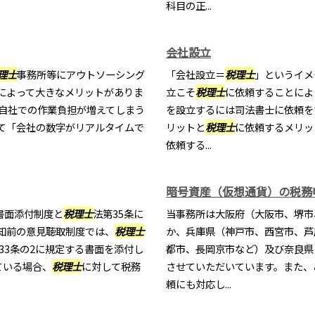
科目の正...
会社設立
理士
事務所等にアウトソーシング
「会社設立＝
税理士
」というイメ
によって大きなメリットがありま
立こそ
税理士
に依頼することによ
て自社での作業負担が増えてしまう
を設立するには司法書士に依頼を
て「会社の数字がリアルタイムで
リットと
税理士
に依頼するメリッ
依頼する...
暗号資産（仮想通貨）の税務
書面添付制度と
税理士
法第35条に
当事務所は大阪府（大阪市、堺市
知前の意見聴取制度では、
税理士
か、兵庫県（神戸市、西宮市、芦
33条の2に規定する書面を添付し
都市、長岡京市など）及び奈良県
ている場合、
税理士
に対して税務
させていただいています。また、
頼にも対応し...