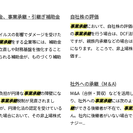
金、事業承継・引継ぎ補助金
自社株の評価
事業承継
において、自社株の評価
の
事業承継
を行う場合は、DCF
イルスの影響でダメージを受けた
ですが、親族内承継などの場合は
業承継
をする企業等には、補助金
になります。 ところで、非上場
立直しや財務基盤を強化すること
価す...
られる補助金が、ものづくり補助
社外への承継（M＆A)
負担が円滑な
事業承継
の障壁にな
M&A（合併・買収）などを活用
で
事業承継
税制が見直されまし
り、社外への
事業承継
には次のよ
が、円滑化法の認定を受けている
継
ができる後継者が不在で、
事業
た場合において、その非上場株式
ん。社内に後継者がいない場合で
ナジー...