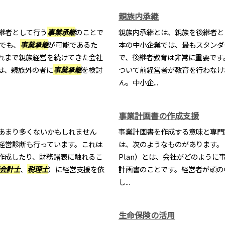
親族内承継
継者として行う
事業承継
のことで
親族内承継とは、親族を後継者と
でも、
事業承継
が可能であるた
本の中小企業では、最もスタンダ
れまで親族経営を続けてきた会社
で、後継者教育は非常に重要です
は、親族外の者に
事業承継
を検討
ついて前経営者が教育を行わなけ
ん。中小企...
事業計画書の作成支援
あまり多くないかもしれません
事業計画書を作成する意味と専門
経営診断も行っています。これは
は、次のようなものがあります。 ■
作成したり、財務諸表に触れるこ
Plan）とは、会社がどのよう
会計士
、
税理士
）に経営支援を依
計画書のことです。経営者が頭の
し...
生命保険の活用