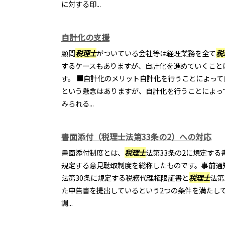
に対する印...
自計化の支援
顧問
税理士
がついている会社等は経理業務を全て
税
するケースもありますが、自計化を進めていくこと
す。 ■自計化のメリット自計化を行うことによっ
という懸念はありますが、自計化を行うことによっ
みられる...
書面添付（税理士法第33条の2）への対応
書面添付制度とは、
税理士
法第33条の2に規定する
規定する意見聴取制度を総称したものです。事前通
法第30条に規定する税務代理権限証書と
税理士
法第
た申告書を提出しているという2つの条件を満たし
調...