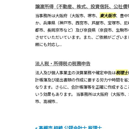
譲渡所得（不動産、株式、投資信託、公社債
当事務所は大阪府（大阪市、堺市、
東大阪市
、豊中
か、兵庫県（神戸市、西宮市、芦屋市、宝塚市、尼
都市、長岡京市など）及び奈良県（奈良市、生駒市
させていただいています。また、ご依頼がございま
頼にも対応し...
法人税・所得税の税務申告
法人及び個人事業主の決算業務や確定申告は
税理士
計帳簿及び提出書類の作成に要する労力や時間を省
なります。さらに、会計帳簿等を正確に作成するこ
いう効果もあります。 当事務所は大阪府（大阪市、
市、高槻市...
« 高槻市 相続 公認会計士 税理士