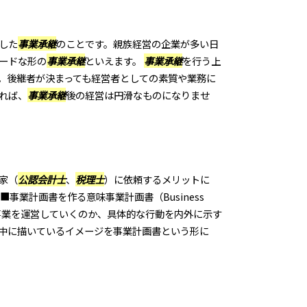
した
事業承継
のことです。親族経営の企業が多い日
ードな形の
事業承継
といえます。
事業承継
を行う上
。後継者が決まっても経営者としての素質や業務に
れば、
事業承継
後の経営は円滑なものになりませ
家（
公認会計士
、
税理士
）に依頼するメリットに
事業計画書を作る意味事業計画書（Business
に事業を運営していくのか、具体的な行動を内外に示す
中に描いているイメージを事業計画書という形に