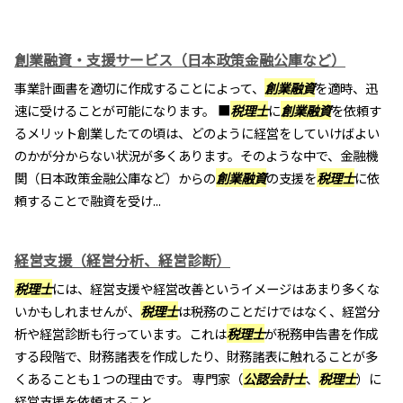
創業融資・支援サービス（日本政策金融公庫など）
事業計画書を適切に作成することによって、
創業融資
を適時、迅
速に受けることが可能になります。 ■
税理士
に
創業融資
を依頼す
るメリット創業したての頃は、どのように経営をしていけばよい
のかが分からない状況が多くあります。そのような中で、金融機
関（日本政策金融公庫など）からの
創業融資
の支援を
税理士
に依
頼することで融資を受け...
経営支援（経営分析、経営診断）
税理士
には、経営支援や経営改善というイメージはあまり多くな
いかもしれませんが、
税理士
は税務のことだけではなく、経営分
析や経営診断も行っています。これは
税理士
が税務申告書を作成
する段階で、財務諸表を作成したり、財務諸表に触れることが多
くあることも１つの理由です。 専門家（
公認会計士
、
税理士
）に
経営支援を依頼すること...