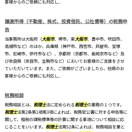
客様からのご依頼にも対応し...
譲渡所得（不動産、株式、投資信託、公社債等）の税務申
告
当事務所は大阪府（
大阪市
、堺市、東
大阪市
、豊中市、吹田市、
高槻市など）のほか、兵庫県（神戸市、西宮市、芦屋市、宝塚
市、尼崎市、伊丹市など）、京都府（京都市、長岡京市など）及
び奈良県（奈良市、生駒市など）においてお客様のご支援をさせ
ていただいています。また、ご依頼がございましたら、他県のお
客様からのご依頼にも対応し...
税務相談
税務相談とは、
税理士
法に定められる
税理士
の業務の１つです。
税理士
法第2条第1項第3項によれば、税務官公署に対する申告等に
関して、租税の課税標準等の計算に関する事項について相談に応
じることをいいます。
税理士
法第52条によれば、税務相談を業と