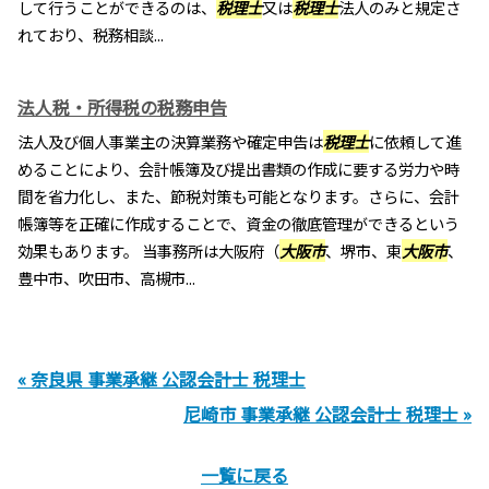
して行うことができるのは、
税理士
又は
税理士
法人のみと規定さ
れており、税務相談...
法人税・所得税の税務申告
法人及び個人事業主の決算業務や確定申告は
税理士
に依頼して進
めることにより、会計帳簿及び提出書類の作成に要する労力や時
間を省力化し、また、節税対策も可能となります。さらに、会計
帳簿等を正確に作成することで、資金の徹底管理ができるという
効果もあります。 当事務所は大阪府（
大阪市
、堺市、東
大阪市
、
豊中市、吹田市、高槻市...
« 奈良県 事業承継 公認会計士 税理士
尼崎市 事業承継 公認会計士 税理士 »
一覧に戻る