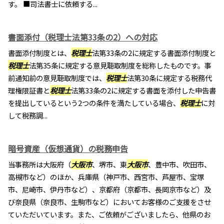
す。 ■司法書士に依頼する...
書面添付（税理士法第33条の2）への対応
書面添付制度とは、
税理士
法第33条の2に規定する書面添付制度と
税理士
法第35条に規定する意見聴取制度を総称したものです。事
前通知前の意見聴取制度では、
税理士
法第30条に規定する税務代
理権限証書と
税理士
法第33条の2に規定する書面を添付した申告書
を提出しているという2つの条件を満たしている場合、
税理士
に対
して税務調...
暗号資産（仮想通貨）の税務申告
当事務所は大阪府（
大阪市
、堺市、東
大阪市
、豊中市、吹田市、
高槻市など）のほか、兵庫県（神戸市、西宮市、芦屋市、宝塚
市、尼崎市、伊丹市など）、京都府（京都市、長岡京市など）及
び奈良県（奈良市、生駒市など）においてお客様のご支援をさせ
ていただいています。また、ご依頼がございましたら、他県のお