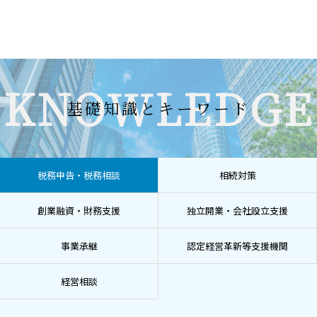
KNOWLEDGE
基礎知識とキーワード
税務申告・税務相談
相続対策
創業融資・財務支援
独立開業・会社設立支援
事業承継
認定経営革新等支援機関
経営相談