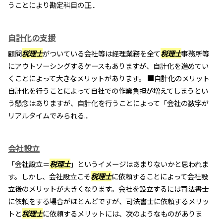
うことにより勘定科目の正...
自計化の支援
顧問
税理士
がついている会社等は経理業務を全て
税理士
事務所等
にアウトソーシングするケースもありますが、自計化を進めてい
くことによって大きなメリットがあります。 ■自計化のメリット
自計化を行うことによって自社での作業負担が増えてしまうとい
う懸念はありますが、自計化を行うことによって「会社の数字が
リアルタイムでみられる...
会社設立
「会社設立＝
税理士
」というイメージはあまりないかと思われま
す。しかし、会社設立こそ
税理士
に依頼することによって会社設
立後のメリットが大きくなります。会社を設立するには司法書士
に依頼をする場合がほとんどですが、司法書士に依頼するメリッ
トと
税理士
に依頼するメリットには、次のようなものがありま