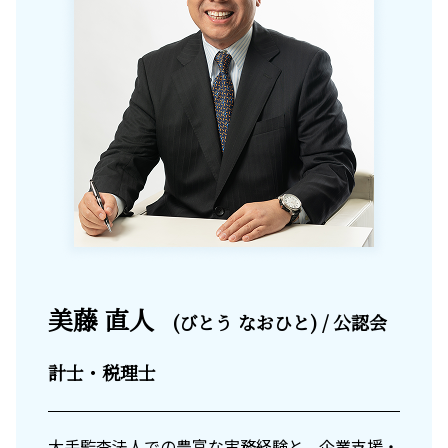
美藤 直人
(びとう なおひと) / 公認会
計士・税理士
大手監査法人での豊富な実務経験と、企業支援・