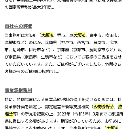
の固定資産税が最大3年間...
自社株の評価
当事務所は大阪府（
大阪市
、堺市、東
大阪市
、豊中市、吹田市、
高槻市など）のほか、兵庫県（神戸市、西宮市、芦屋市、宝塚
市、尼崎市、伊丹市など）、京都府（京都市、長岡京市など）及
び奈良県（奈良市、生駒市など）においてお客様のご支援をさせ
ていただいています。また、ご依頼がございましたら、他県のお
客様からのご依頼にも対応し...
事業承継税制
特に、特例措置による事業承継税制の適用を受けるためには、特
例承継計画を策定し、認定経営革新等支援機関（
公認会計士
、
税
理士
等）の所見を記載の上、2023年（令和5年）3月までに都道府
県に提出する必要があります。期限が迫っているため、お早めに
準備することをお薦めいたします。 当事務所は大阪府（
大阪市
、