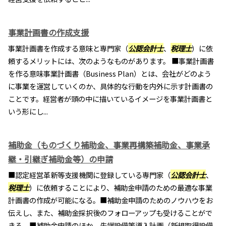
事業計画書の作成支援
事業計画書を作成する意味と専門家（
公認会計士
、
税理士
）に依
頼するメリットには、次のようなものがあります。 ■事業計画書
を作る意味事業計画書（Business Plan）とは、会社がどのよう
に事業を運営していくのか、具体的な行動を内外に示す計画書の
ことです。経営者が頭の中に描いているイメージを事業計画書と
いう形にし...
補助金（ものづくり補助金、事業再構築補助金、事業承
継・引継ぎ補助金等）の申請
■認定経営革新等支援機関に登録している専門家（
公認会計士
、
税理士
）に依頼することにより、補助金申請のための最適な事業
計画書の作成が可能になる。■補助金申請のためのノウハウをお
伝えし、また、補助金採択後のフォローアップも受けることがで
きる。■補助金申請のほか、先端設備等導入計画（新規取得設備