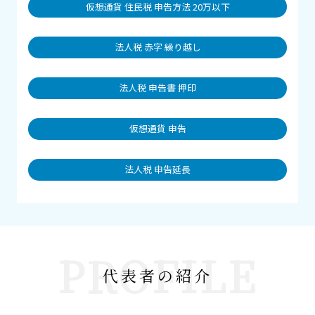
仮想通貨 住民税 申告方法 20万以下
法人税 赤字 繰り越し
法人税 申告書 押印
仮想通貨 申告
法人税 申告延長
PROFILE
代表者の紹介