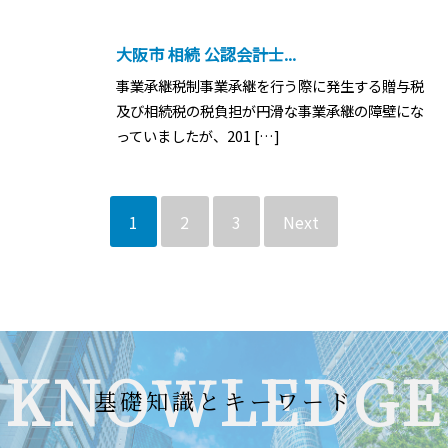
大阪市 相続 公認会計士...
事業承継税制事業承継を行う際に発生する贈与税
及び相続税の税負担が円滑な事業承継の障壁にな
っていましたが、201 […]
1
2
3
Next
KNOWLEDGE
基礎知識とキーワード