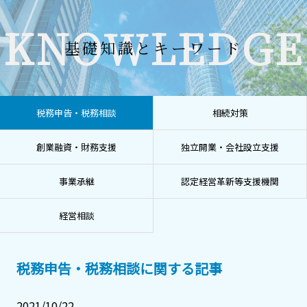
KNOWLEDGE
基礎知識とキーワード
税務申告・税務相談
相続対策
創業融資・財務支援
独立開業・会社設立支援
事業承継
認定経営革新等支援機関
経営相談
税務申告・税務相談に関する記事
2021/10/22