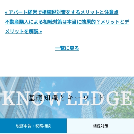
« アパート経営で相続税対策をするメリットと注意点
不動産購入による相続対策は本当に効果的？メリットとデ
メリットを解説 »
一覧に戻る
KNOWLEDGE
基礎知識とキーワード
税務申告・税務相談
相続対策