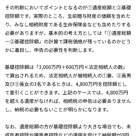
その判断においてポイントとなるのが①遺産総額と②基礎
控除額です。実際のところ、生前贈与財産の価額を含めた
り、みなし相続財産である生命保険金なども含めたりする
必要がありますが、基本的の考え方としては「①遺産総額
－②基礎控除額」の計算で課税価格が残っているのかどう
かに着目し、申告の必要性を判断します。
基礎控除額は「
3,000
万円＋
600
万円×法定相続人の数」
で算出されるため、法定相続人が被相続人の①妻、②長男
及び③長女の
3
名であるときは、
4,800
万円を控除額とし
て差引くことができます。上記のケースでは、
4,800
万円
を超える遺産がなければ、相続税の申告は必要ありません
し、納税の必要もないことが明らかになります。
なお、遺産総額の方が基礎控除額より大きな場合でも、未
成年者控除や障害者控除などの適用を受けて納税額が
0
円