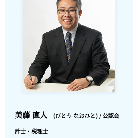
美藤 直人
(びとう なおひと) / 公認会
計士・税理士