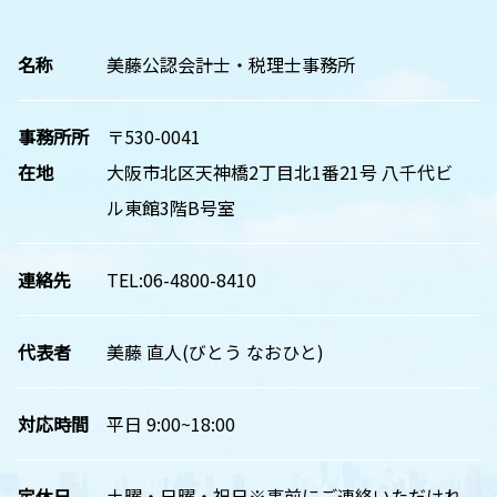
名称
美藤公認会計士・税理士事務所
事務所所
〒530-0041
在地
大阪市北区天神橋2丁目北1番21号 八千代ビ
ル東館3階B号室
連絡先
TEL:06-4800-8410
代表者
美藤 直人(びとう なおひと)
対応時間
平日 9:00~18:00
定休日
土曜・日曜・祝日※事前にご連絡いただけれ