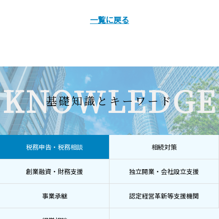
一覧に戻る
KNOWLEDGE
基礎知識とキーワード
税務申告・税務相談
相続対策
創業融資・財務支援
独立開業・会社設立支援
事業承継
認定経営革新等支援機関