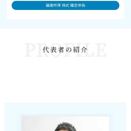
譲渡所得 株式 確定申告
PROFILE
代表者の紹介