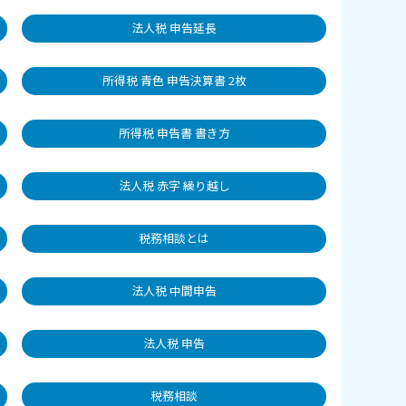
法人税 申告延長
所得税 青色 申告決算書 2枚
所得税 申告書 書き方
法人税 赤字 繰り越し
税務相談とは
法人税 中間申告
法人税 申告
税務相談