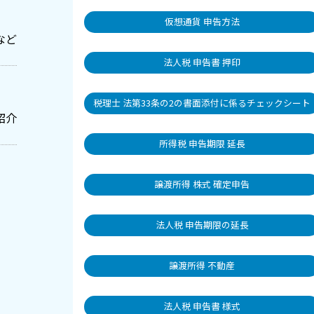
仮想通貨 申告方法
など
法人税 申告書 押印
税理士 法第33条の2の書面添付に係るチェックシート
紹介
所得税 申告期限 延長
譲渡所得 株式 確定申告
法人税 申告期限の延長
譲渡所得 不動産
法人税 申告書 様式