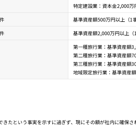
特定建設業：資本金
2,000
万
件
基準資産額
500
万円以上（
1
件
基準資産額
2,000
万円以上（
第一種旅行業：基準資産額
3
第二種旅行業：基準資産額
7
第三種旅行業：基準資産額
3
地域限定旅行業：基準資産
できたという事実を示すに過ぎず、現にその額が社内に確保さ