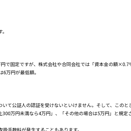
す。
万円で固定ですが、株式会社や合同会社では「資本金の額×
0.7
は
6
万円が最低額。
ついて公証人の認証を受けないといけません。そして、このと
上
300
万円未満なら
4
万円」、「その他の場合は
5
万円」と規定
取扱手数料が発生することもあります。