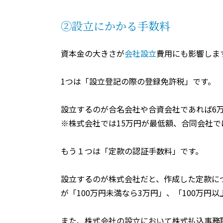
②設立にかかる手数料
資本金の大きさが
会社設立
費用にも影響しま
1
つは「設立登記の際の登録免許税」です。
設立するのが合名会社や合資会社であれば
6
※株式会社では
15
万円が最低額、合同会社で
もう１つは「定款の認証手数料」です。
設立するのが株式会社だと、作成した定款に
が「
100
万円未満なら
3
万円」、「
100
万円以
また、株式会社の設立において株式払込事務