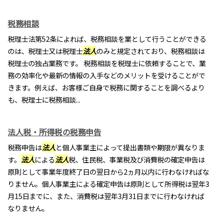
税務相談
税理士法第52条によれば、税務相談を業として行うことができる
のは、税理士又は税理士
法人
のみと規定されており、税務相談は
税理士の独占業務です。 税務相談を税理士に依頼することで、業
務の効率化や最新の情報の入手などのメリットを受けることがで
きます。例えば、お客様ご自身で税務に関することを調べるより
も、税理士に税務相談...
法人税・所得税の税務申告
税務申告は
法人
と個人事業主によって提出書類や期限が異なりま
す。
法人
による
法人
税、住民税、事業税及び消費税の確定申告は
原則として事業年度終了日の翌日から2ヵ月以内に行わなければな
りません。個人事業主による確定申告は原則として所得税は翌年3
月15日までに、また、消費税は翌年3月31日までに行わなければ
なりません。