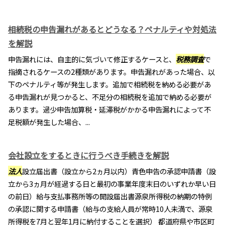
相続税の申告漏れがあるとどうなる？ペナルティや対処法
を解説
申告漏れには、自主的に気づいて修正するケースと、
税務調査
で
指摘されるケースの2種類があります。申告漏れがあった場合、以
下のペナルティ等が発生します。追加で相続税を納める必要があ
る申告漏れが見つかると、不足分の相続税を追加で納める必要が
あります。過少申告加算税・延滞税がかかる申告漏れによって不
足税額が発生した場合、...
会社設立をするときに行うべき手続きを解説
法人
設立届出書（設立から2ヵ月以内）青色申告の承認申請書（設
立から3ヵ月が経過する日と最初の事業年度末日のいずれか早い日
の前日）給与支払事務所等の開設届出書源泉所得税の納期の特例
の承認に関する申請書（給与の支給人員が常時10人未満で、源泉
所得税を7月と翌年1月に納付することを選択） 都道府県や市区町