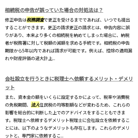
相続税の申告が誤っていた場合の対処法は？
修正申告は
税務調査
で更正を受けるまでであれば、いつでも提出
することができます。更正の請求更正の請求とは、申告内容に誤
りがあり、本来より多くの相続税を納めてしまった場合に、納税
者が税務署に対して税額の減額を求める手続です。相続税の申告
期限から5年以内であれば請求が可能です。例えば、控除の適用漏
れや財産評価の過大計上...
会社設立を行うときに税理士へ依頼するメリット・デメリ
ット
また、資本金の額をいくらに設定するかによって、税率や消費税
の免税期間、
法人
住民税の均等割額などが変わるため、これらの
影響を総合的に判断した上でのアドバイスをすることもできま
す。税理士へ依頼するデメリット税理士に会社設立を依頼するこ
とには、以下のようなデメリットも存在します。これらのデメリ
ットと、専門家に依頼するこ...