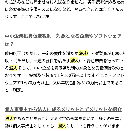
の払込みなども済ませなければなりません。 各手続を進めるため
に必要書類の準備も必要になるなど、やるべきことはたくさんあ
ります。ここでは特に株...
中小企業投資促進税制｜対象となる企業やソフトウェア
は？
億円以下（ただし、一定の要件を満たす
法人
）・従業員が1,000人
以下（ただし、一定の要件を満たす
法人
）・青色申告を行ってい
る
法人
そして、中小企業投資促進税制の対象となる設備は次のと
おりです。・機械及び装置で1台160万円以上であること・ソフト
ウェアで1式70万円以上、又は年度合計額が70万円以上であるこ
と・測定...
個人事業主から法人に成るメリットとデメリットを紹介
法人
であることを要件とする特定の事業を除いて、多くの事業活
動は個人事業主としてでも、
法人
としてでも行うことができま