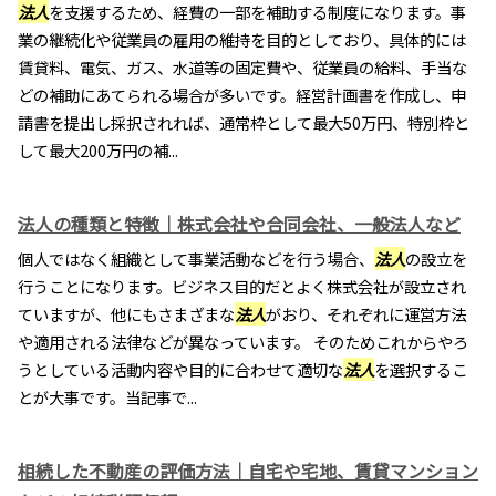
法人
を支援するため、経費の一部を補助する制度になります。事
業の継続化や従業員の雇用の維持を目的としており、具体的には
賃貸料、電気、ガス、水道等の固定費や、従業員の給料、手当な
どの補助にあてられる場合が多いです。経営計画書を作成し、申
請書を提出し採択されれば、通常枠として最大50万円、特別枠と
して最大200万円の補...
法人の種類と特徴｜株式会社や合同会社、一般法人など
個人ではなく組織として事業活動などを行う場合、
法人
の設立を
行うことになります。ビジネス目的だとよく株式会社が設立され
ていますが、他にもさまざまな
法人
がおり、それぞれに運営方法
や適用される法律などが異なっています。 そのためこれからやろ
うとしている活動内容や目的に合わせて適切な
法人
を選択するこ
とが大事です。当記事で...
相続した不動産の評価方法｜自宅や宅地、賃貸マンション