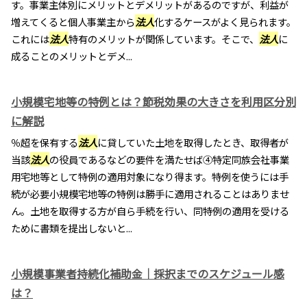
す。事業主体別にメリットとデメリットがあるのですが、利益が
増えてくると個人事業主から
法人
化するケースがよく見られます。
これには
法人
特有のメリットが関係しています。そこで、
法人
に
成ることのメリットとデメ...
小規模宅地等の特例とは？節税効果の大きさを利用区分別
に解説
％超を保有する
法人
に貸していた土地を取得したとき、取得者が
当該
法人
の役員であるなどの要件を満たせば④特定同族会社事業
用宅地等として特例の適用対象になり得ます。特例を使うには手
続が必要小規模宅地等の特例は勝手に適用されることはありませ
ん。土地を取得する方が自ら手続を行い、同特例の適用を受ける
ために書類を提出しないと...
小規模事業者持続化補助金｜採択までのスケジュール感
は？