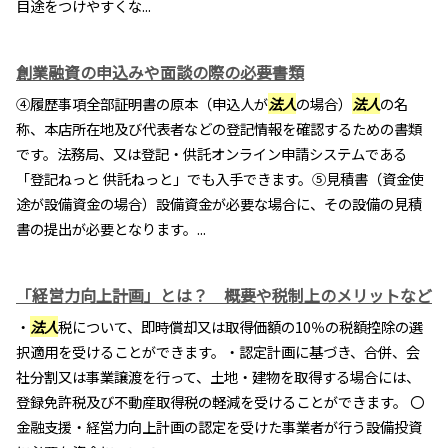
目途をつけやすくな...
創業融資の申込みや面談の際の必要書類
④履歴事項全部証明書の原本（申込人が
法人
の場合）
法人
の名
称、本店所在地及び代表者などの登記情報を確認するための書類
です。法務局、又は登記・供託オンライン申請システムである
「登記ねっと 供託ねっと」でも入手できます。⑤見積書（資金使
途が設備資金の場合）設備資金が必要な場合に、その設備の見積
書の提出が必要となります。...
「経営力向上計画」とは？ 概要や税制上のメリットなど
・
法人
税について、即時償却又は取得価額の10％の税額控除の選
択適用を受けることができます。・認定計画に基づき、合併、会
社分割又は事業譲渡を行って、土地・建物を取得する場合には、
登録免許税及び不動産取得税の軽減を受けることができます。 〇
金融支援・経営力向上計画の認定を受けた事業者が行う設備投資