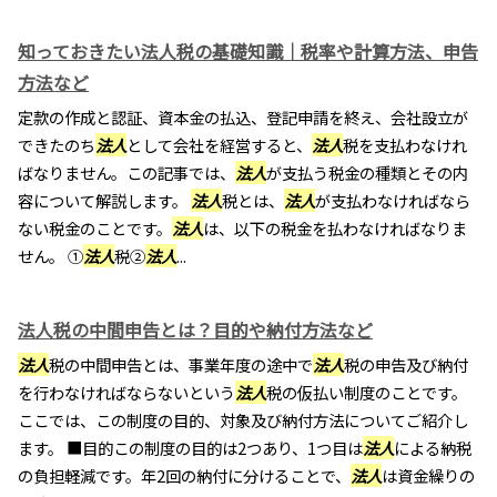
知っておきたい法人税の基礎知識｜税率や計算方法、申告
方法など
定款の作成と認証、資本金の払込、登記申請を終え、会社設立が
できたのち
法人
として会社を経営すると、
法人
税を支払わなけれ
ばなりません。この記事では、
法人
が支払う税金の種類とその内
容について解説します。
法人
税とは、
法人
が支払わなければなら
ない税金のことです。
法人
は、以下の税金を払わなければなりま
せん。 ①
法人
税②
法人
...
法人税の中間申告とは？目的や納付方法など
法人
税の中間申告とは、事業年度の途中で
法人
税の申告及び納付
を行わなければならないという
法人
税の仮払い制度のことです。
ここでは、この制度の目的、対象及び納付方法についてご紹介し
ます。 ■目的この制度の目的は2つあり、1つ目は
法人
による納税
の負担軽減です。年2回の納付に分けることで、
法人
は資金繰りの