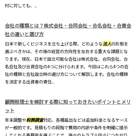
村に対しても、...
会社の種類とは？株式会社・合同会社・合名会社・合資会
社の違いと選び方
日本で新しくビジネスを立ち上げる際、どのような
法人
の形態を
選ぶべきかは、その後の経営の方向性を左右する重大な課題とな
ります。現在、日本で設立可能な会社は株式会社、合同会社、合
名会社及び合資会社の4つに分けられます。今回はこれら4つの会
社の種類と会社設立時の選び方について解説します。会社の種類
を決定する出資者の責任...
顧問税理士を検討する際に知っておきたいポイントとメリ
ット
年末調整や
税務調査
対応、各種届出などは追加料金となるケース
が一般的です。見積もりの段階で費用の内訳や条件を明確に提示
してくれる事務所を選ぶことで、後々のトラブル防止につながり