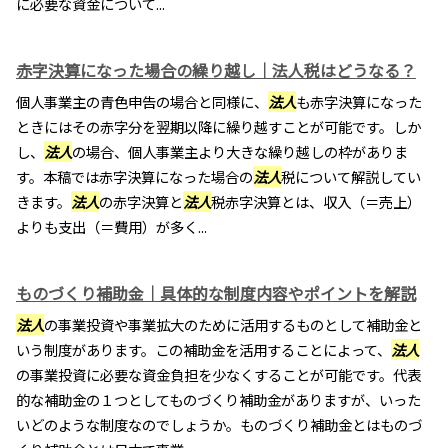
に必要な資金について...
赤字決算になった場合の繰り越し｜法人税はどうなる？
個人事業主の青色申告の場合と同様に、
法人
も赤字決算になった
ときにはその赤字分を翌期以降に繰り越すことが可能です。しか
し、
法人
の場合、個人事業主より大きな繰り越しの枠がありま
す。本稿では赤字決算になった場合の
法人
税について解説してい
きます。
法人
の赤字決算と
法人
税赤字決算とは、収入（＝売上）
よりも支出（＝費用）が多く...
ものづくり補助金｜具体的な制度内容やポイントを解説
法人
の事業投資や事業拡大のために活用するものとして補助金と
いう制度があります。この補助金を活用することによって、
法人
の事業投資に必要な資金負担を少なくすることが可能です。代表
的な補助金の１つとしてものづくり補助金がありますが、いった
いどのような制度なのでしょうか。ものづくり補助金とはものづ