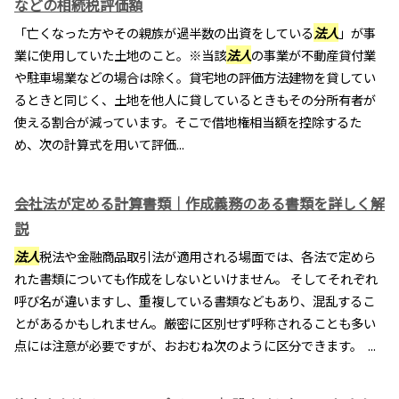
などの相続税評価額
「亡くなった方やその親族が過半数の出資をしている
法人
」が事
業に使用していた土地のこと。※当該
法人
の事業が不動産貸付業
や駐車場業などの場合は除く。貸宅地の評価方法建物を貸してい
るときと同じく、土地を他人に貸しているときもその分所有者が
使える割合が減っています。そこで借地権相当額を控除するた
め、次の計算式を用いて評価...
会社法が定める計算書類｜作成義務のある書類を詳しく解
説
法人
税法や金融商品取引法が適用される場面では、各法で定めら
れた書類についても作成をしないといけません。 そしてそれぞれ
呼び名が違いますし、重複している書類などもあり、混乱するこ
とがあるかもしれません。厳密に区別せず呼称されることも多い
点には注意が必要ですが、おおむね次のように区分できます。 ...