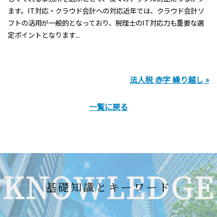
ます。IT対応・クラウド会計への対応近年では、クラウド会計ソ
フトの活用が一般的となっており、税理士のIT対応力も重要な選
定ポイントとなります...
法人税 赤字 繰り越し »
一覧に戻る
KNOWLEDGE
基礎知識とキーワード