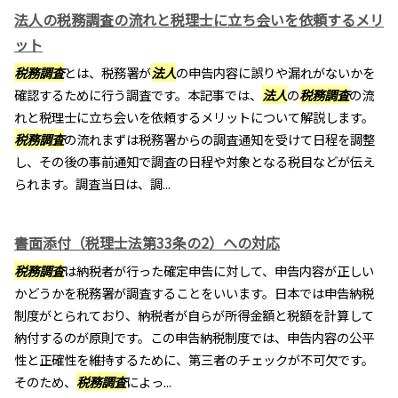
法人の税務調査の流れと税理士に立ち会いを依頼するメリ
ット
税務調査
とは、税務署が
法人
の申告内容に誤りや漏れがないかを
確認するために行う調査です。本記事では、
法人
の
税務調査
の流
れと税理士に立ち会いを依頼するメリットについて解説します。
税務調査
の流れまずは税務署からの調査通知を受けて日程を調整
し、その後の事前通知で調査の日程や対象となる税目などが伝え
られます。調査当日は、調...
書面添付（税理士法第33条の2）への対応
税務調査
は納税者が行った確定申告に対して、申告内容が正しい
かどうかを税務署が調査することをいいます。日本では申告納税
制度がとられており、納税者が自らが所得金額と税額を計算して
納付するのが原則です。この申告納税制度では、申告内容の公平
性と正確性を維持するために、第三者のチェックが不可欠です。
そのため、
税務調査
によっ...