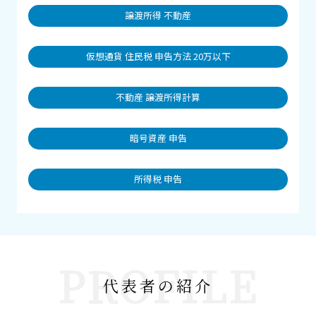
譲渡所得 不動産
仮想通貨 住民税 申告方法 20万以下
不動産 譲渡所得計算
暗号資産 申告
所得税 申告
PROFILE
代表者の紹介