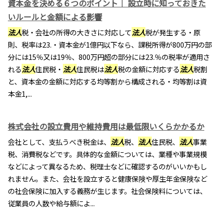
資本金を決める６つのポイント｜ 設立時に知っておきた
いルールと金額による影響
法人
税・会社の所得の大きさに対応して
法人
税が発生する・原
則、税率は23.・資本金が1億円以下なら、課税所得が800万円の部
分には15％又は19％、800万円超の部分には23.％の税率が適用さ
れる
法人
住民税・
法人
住民税は
法人
税の金額に対応する
法人
税割
と、資本金の金額に対応する均等割から構成される・均等割は資
本金1,...
株式会社の設立費用や維持費用は最低限いくらかかるか
会社として、支払うべき税金は、
法人
税、
法人
住民税、
法人
事業
税、消費税などです。具体的な金額については、業種や事業規模
などによって異なるため、税理士などに確認するのがいいかもし
れません。また、会社を設立すると健康保険や厚生年金保険など
の社会保険に加入する義務が生じます。社会保険料については、
従業員の人数や給与額によ...