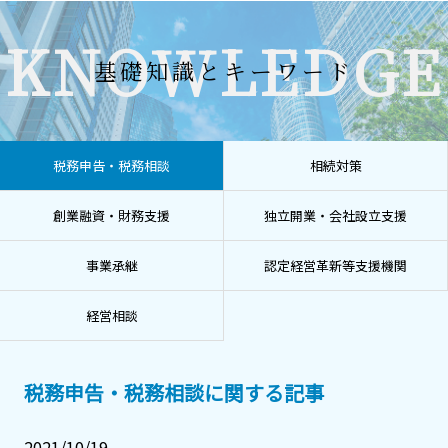
KNOWLEDGE
基礎知識とキーワード
税務申告・税務相談
相続対策
創業融資・財務支援
独立開業・会社設立支援
事業承継
認定経営革新等支援機関
経営相談
税務申告・税務相談に関する記事
2021/10/19