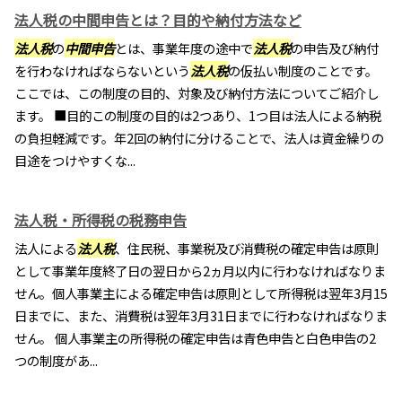
法人税の中間申告とは？目的や納付方法など
法人税
の
中間申告
とは、事業年度の途中で
法人税
の申告及び納付
を行わなければならないという
法人税
の仮払い制度のことです。
ここでは、この制度の目的、対象及び納付方法についてご紹介し
ます。 ■目的この制度の目的は2つあり、1つ目は法人による納税
の負担軽減です。年2回の納付に分けることで、法人は資金繰りの
目途をつけやすくな...
法人税・所得税の税務申告
法人による
法人税
、住民税、事業税及び消費税の確定申告は原則
として事業年度終了日の翌日から2ヵ月以内に行わなければなりま
せん。個人事業主による確定申告は原則として所得税は翌年3月15
日までに、また、消費税は翌年3月31日までに行わなければなりま
せん。 個人事業主の所得税の確定申告は青色申告と白色申告の2
つの制度があ...