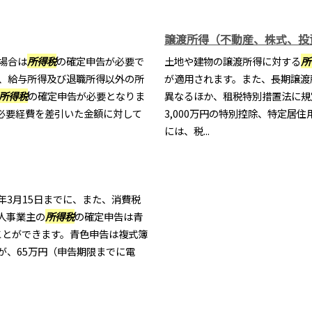
譲渡所得（不動産、株式、投
場合は
所得税
の確定申告が必要で
土地や建物の譲渡所得に対する
所
も、給与所得及び退職所得以外の所
が適用されます。また、長期譲渡
所得税
の確定申告が必要となりま
異なるほか、租税特別措置法に規
必要経費を差引いた金額に対して
3,000万円の特別控除、特定居
には、税...
年3月15日までに、また、消費税
人事業主の
所得税
の確定申告は青
ことができます。青色申告は複式簿
が、65万円（申告期限までに電