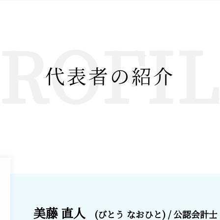
ROFI
代表者の紹介
美藤 直人
(びとう なおひと) / 公認会計