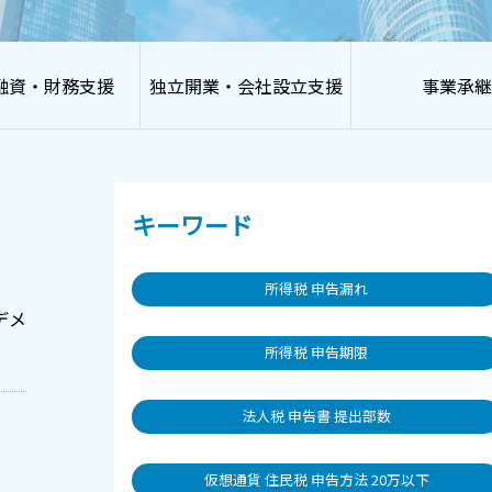
融資・財務支援
独立開業・会社設立支援
事業承継
キーワード
所得税 申告漏れ
デメ
所得税 申告期限
法人税 申告書 提出部数
仮想通貨 住民税 申告方法 20万以下