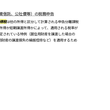
資信託、公社債等）の税務申告
得税
は他の所得と区分して計算される申告分離課税
所得か短期譲渡所得かによって、適用される税率が
定されている特例（居住用財産を譲渡した場合の
住用財産の譲渡損失の繰越控除など）を適用するため