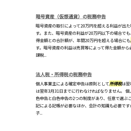
暗号資産（仮想通貨）の税務申告
暗号資産の取引によって20万円を超える利益が出た
す。また、暗号資産の利益が20万円以下の場合で
得金額との合計額が、年間20万円を超える場合にも
す。暗号資産の利益は売買等によって得た金額から
課税...
法人税・所得税の税務申告
個人事業主による確定申告は原則として
所得税
は翌
は翌年3月31日までに行わなければなりません。 個
色申告と白色申告の2つの制度があり、任意で選ぶ
記による記帳が必要なほか、会計の知識も必要です
子...