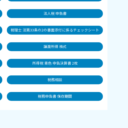
法人税 申告書
税理士 法第33条の2の書面添付に係るチェックシート
譲渡所得 株式
所得税 青色 申告決算書 2枚
税務相談
税務申告書 保存期間