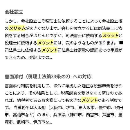
会社設立
しかし、会社設立こそ税理士に依頼することによって会社設立後
の
メリット
が大きくなります。会社を設立するには司法書士に依
頼をする場合がほとんどですが、司法書士に依頼する
メリット
と
税理士に依頼する
メリット
には、次のようなものがあります。 ■
司法書士に依頼する
メリット
司法書士は定款の認証までの手続が
できるため、登記までの...
書面添付（税理士法第33条の2）への対応
書面添付制度を利用して、法令に準拠した適正な税務申告を行う
ことにより、その結果として、税務調査を受けなくて済むのであ
れば、納税者であるお客様にっても大きな
メリット
がある制度で
す。 当事務所は大阪府（大阪市、堺市、東大阪市、豊中市、吹田
市、高槻市など）のほか、兵庫県（神戸市、西宮市、芦屋市、宝
塚市、尼崎市、伊丹市な...