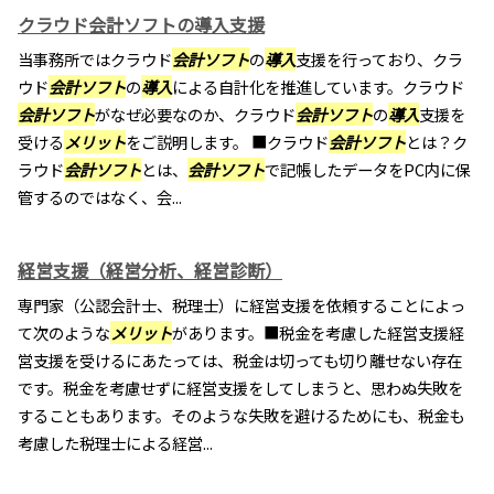
クラウド会計ソフトの導入支援
当事務所ではクラウド
会計ソフト
の
導入
支援を行っており、クラ
ウド
会計ソフト
の
導入
による自計化を推進しています。クラウド
会計ソフト
がなぜ必要なのか、クラウド
会計ソフト
の
導入
支援を
受ける
メリット
をご説明します。 ■クラウド
会計ソフト
とは？ク
ラウド
会計ソフト
とは、
会計ソフト
で記帳したデータをPC内に保
管するのではなく、会...
経営支援（経営分析、経営診断）
専門家（公認会計士、税理士）に経営支援を依頼することによっ
て次のような
メリット
があります。■税金を考慮した経営支援経
営支援を受けるにあたっては、税金は切っても切り離せない存在
です。税金を考慮せずに経営支援をしてしまうと、思わぬ失敗を
することもあります。そのような失敗を避けるためにも、税金も
考慮した税理士による経営...