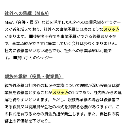
社外への承継（M＆A)
M&A（合併・買収）などを活用した社外への事業承継を行うケー
スが近年増えており、社外への事業承継には次のような
メリット
があります。 ■後継者不在でも事業承継ができる後継者が不在
で、事業承継ができずに廃業していく会社は少なくありません。
社内に後継者がいない場合でも、社外への事業承継は可能で
す。 ■買い手とのシナジー...
親族外承継（役員・従業員）
親族外承継は社内外の状況や業務について理解が深い役員又は従
業員を後継者とすることが
メリット
の1つであり、社内外からの理
解も得やすいといえます。ただし、親族外承継の場合は後継者で
ある役員又は従業員が会社の株式を買取る必要がありますが、こ
の株式を買取るための資金負担が発生します。また、自社株の税
務上の評価額を下げたり...