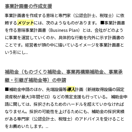
事業計画書の作成支援
事業計画書を作成する意味と専門家（公認会計士、税理士）に依
頼する
メリット
には、次のようなものがあります。 ■事業計画書
を作る意味事業計画書（Business Plan）とは、会社がどのよう
に事業を運営していくのか、具体的な行動を内外に示す計画書の
ことです。経営者が頭の中に描いているイメージを事業計画書と
いう形にし...
補助金（ものづくり補助金、事業再構築補助金、事業承
継・引継ぎ補助金等）の申請
■補助金申請のほか、先端設備等
導入
計画（新規取得設備の固定
資産税が最大3年間ゼロ）などの策定支援も行っている。 補助金申
請に関しては、採択されるためのハードルを超えていかなければ
なりません。採択の可能性を上げるためにも、補助金の採択実績
がある専門家（公認会計士、税理士）のアドバイスを受けること
をお薦めいたします。...