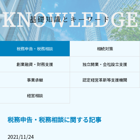
KNOWLEDGE
基礎知識とキーワード
税務申告・税務相談
相続対策
創業融資・財務支援
独立開業・会社設立支援
事業承継
認定経営革新等支援機関
経営相談
税務申告・税務相談に関する記事
2021/11/24