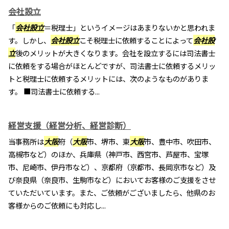
会社設立
「
会社設立
＝税理士」というイメージはあまりないかと思われま
す。しかし、
会社設立
こそ税理士に依頼することによって
会社設
立
後のメリットが大きくなります。会社を設立するには司法書士
に依頼をする場合がほとんどですが、司法書士に依頼するメリッ
トと税理士に依頼するメリットには、次のようなものがありま
す。 ■司法書士に依頼する...
経営支援（経営分析、経営診断）
当事務所は
大阪
府（
大阪
市、堺市、東
大阪
市、豊中市、吹田市、
高槻市など）のほか、兵庫県（神戸市、西宮市、芦屋市、宝塚
市、尼崎市、伊丹市など）、京都府（京都市、長岡京市など）及
び奈良県（奈良市、生駒市など）においてお客様のご支援をさせ
ていただいています。また、ご依頼がございましたら、他県のお
客様からのご依頼にも対応し...