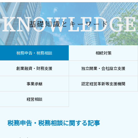
KNOWLEDGE
基礎知識とキーワード
税務申告・税務相談
相続対策
創業融資・財務支援
独立開業・会社設立支援
事業承継
認定経営革新等支援機関
経営相談
税務申告・税務相談に関する記事