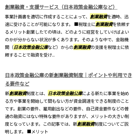
創業融資・支援サービス（日本政策金融公庫など）
事業計画書を適切に作成することによって、
創業融資
を適時、迅
速に受けることが可能になります。 ■税理士に
創業融資
を依頼す
るメリット創業したての頃は、どのように経営をしていけばよい
のかが分からない状況が多くあります。そのような中で、金融機
関（
日本政策金融公庫
など）からの
創業融資
の支援を税理士に依
頼することで融資を受け...
日本政策金融公庫の新創業融資制度｜ポイントや利用でき
る要件など
新
創業融資
制度とは、
日本政策金融公庫
による新たに事業を始め
る方や事業を開始して間もない方が資金調達をできる制度のこと
です。創業の要件、雇用創出などの要件、自己資金要件などの普
通の融資にはない特殊な要件がありますが、メリットの大きい制
度となっています。この記事では、新
創業融資
制度についてご説
明します。 ■メリット