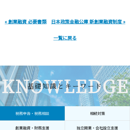
« 創業融資 必要書類
日本政策金融公庫 新創業融資制度 »
一覧に戻る
KNOWLEDGE
基礎知識とキーワード
税務申告・税務相談
相続対策
創業融資・財務支援
独立開業・会社設立支援