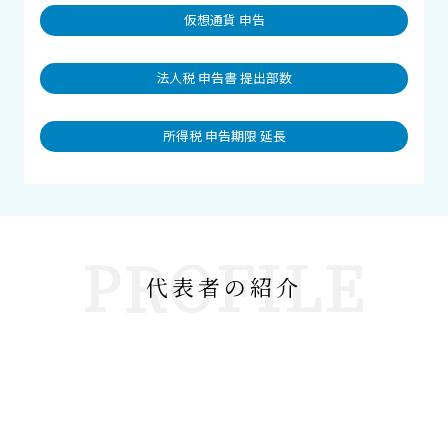
仮想通貨 申告
法人税 申告書 提出部数
所得税 申告期限 延長
PROFILE
代表者の紹介