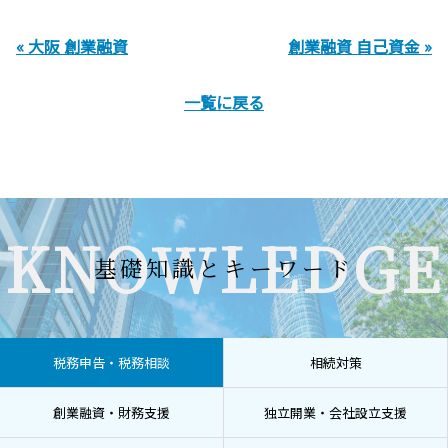
« 大阪 創業融資
創業融資 自己資金 »
一覧に戻る
KNOWLEDGE
基礎知識とキーワード
税務申告・税務相談
相続対策
創業融資・財務支援
独立開業・会社設立支援