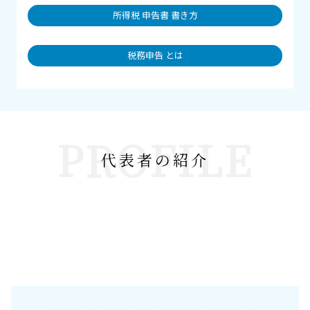
所得税 申告書 書き方
税務申告 とは
PROFILE
代表者の紹介