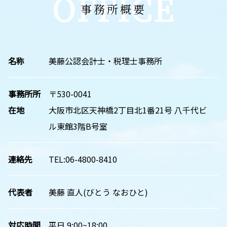
OFFICE
事務所概要
名称
美藤公認会計士・税理士事務所
事務所所
〒530-0041
在地
大阪市北区天神橋2丁目北1番21号 八千代ビ
ル東館3階B号室
連絡先
TEL:06-4800-8410
代表者
美藤 直人(びとう なおひと)
対応時間
平日 9:00~18:00