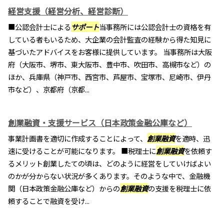
経営支援（経営分析、経営診断）
■公認会計士による
サポート
当事務所には公認会計士の資格を有
している者もいるため、大企業の会計監査の経験から得た知見に
基づいたアドバイスをお客様に提供しています。 当事務所は大阪
府（大阪市、堺市、東大阪市、豊中市、吹田市、高槻市など）の
ほか、兵庫県（神戸市、西宮市、芦屋市、宝塚市、尼崎市、伊丹
市など）、京都府（京都...
創業融資・支援サービス（日本政策金融公庫など）
事業計画書を適切に作成することによって、
創業融資
を適時、迅
速に受けることが可能になります。 ■税理士に
創業融資
を依頼す
るメリット創業したての頃は、どのように経営をしていけばよい
のかが分からない状況が多くあります。そのような中で、金融機
関（日本政策金融公庫など）からの
創業融資
の支援を税理士に依
頼することで融資を受け...