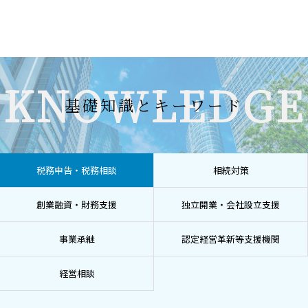
KNOWLEDGE
基礎知識とキーワード
税務申告・税務相談
相続対策
創業融資・財務支援
独立開業・会社設立支援
事業承継
認定経営革新等支援機関
経営相談