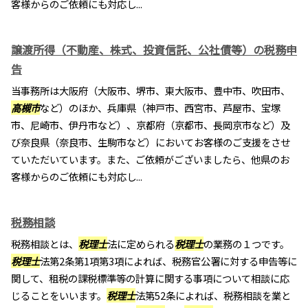
客様からのご依頼にも対応し...
譲渡所得（不動産、株式、投資信託、公社債等）の税務申
告
当事務所は大阪府（大阪市、堺市、東大阪市、豊中市、吹田市、
高槻市
など）のほか、兵庫県（神戸市、西宮市、芦屋市、宝塚
市、尼崎市、伊丹市など）、京都府（京都市、長岡京市など）及
び奈良県（奈良市、生駒市など）においてお客様のご支援をさせ
ていただいています。また、ご依頼がございましたら、他県のお
客様からのご依頼にも対応し...
税務相談
税務相談とは、
税理士
法に定められる
税理士
の業務の１つです。
税理士
法第2条第1項第3項によれば、税務官公署に対する申告等に
関して、租税の課税標準等の計算に関する事項について相談に応
じることをいいます。
税理士
法第52条によれば、税務相談を業と