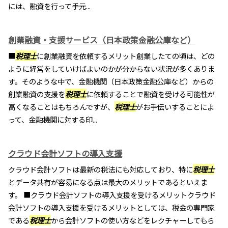
には、融資を行って手元...
創業融資・支援サービス（日本政策金融公庫など）
■
税理士
に創業融資を依頼するメリット創業したての頃は、どの
ように経営をしていけばよいのかが分からない状況が多くありま
す。そのような中で、金融機関（日本政策金融公庫など）からの
創業融資の支援を
税理士
に依頼することで融資を受ける可能性が
高くなることはもちろんですが、
税理士
がお手伝いすることによ
って、金融機関に対する印...
クラウド会計ソフトの導入支援
クラウド会計ソフトは最新の税法にも対応しており、特に
税理士
とデータ共有が容易になる点は最大のメリットであるといえま
す。 ■クラウド会計ソフトの導入支援を受けるメリットクラウド
会計ソフトの導入支援を受けるメリットとしては、税金の専門家
である
税理士
から会計ソフトの使い方などをレクチャーしてもら