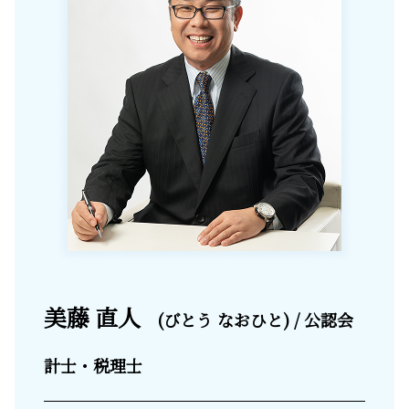
美藤 直人
(びとう なおひと) / 公認会
計士・税理士