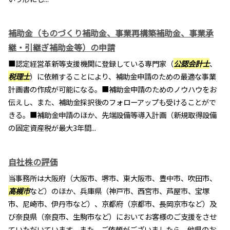
補助金（ものづくり補助金、事業再構築補助金、事業承
継・引継ぎ補助金等）の申請
■認定経営革新等支援機関に登録している専門家（
公認会計士
、
税理士
）に依頼することにより、補助金申請のための最適な事業
計画書の作成が可能になる。■補助金申請のためのノウハウをお
伝えし、また、補助金採択後のフォローアップも受けることがで
きる。■補助金申請のほか、先端設備等導入計画（新規取得設備
の固定資産税が最大3年間...
自社株の評価
当事務所は大阪府（大阪市、堺市、東大阪市、豊中市、吹田市、
高槻市
など）のほか、兵庫県（神戸市、西宮市、芦屋市、宝塚
市、尼崎市、伊丹市など）、京都府（京都市、長岡京市など）及
び奈良県（奈良市、生駒市など）においてお客様のご支援をさせ
ていただいています。また、ご依頼がございましたら、他県のお