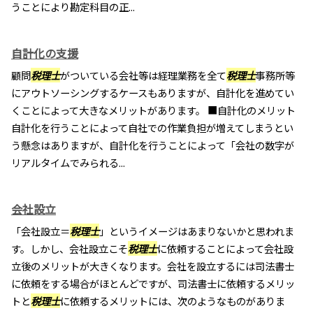
うことにより勘定科目の正...
自計化の支援
顧問
税理士
がついている会社等は経理業務を全て
税理士
事務所等
にアウトソーシングするケースもありますが、自計化を進めてい
くことによって大きなメリットがあります。 ■自計化のメリット
自計化を行うことによって自社での作業負担が増えてしまうとい
う懸念はありますが、自計化を行うことによって「会社の数字が
リアルタイムでみられる...
会社設立
「会社設立＝
税理士
」というイメージはあまりないかと思われま
す。しかし、会社設立こそ
税理士
に依頼することによって会社設
立後のメリットが大きくなります。会社を設立するには司法書士
に依頼をする場合がほとんどですが、司法書士に依頼するメリッ
トと
税理士
に依頼するメリットには、次のようなものがありま