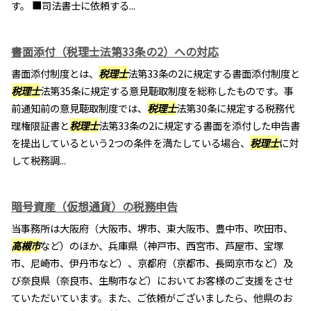
す。 ■司法書士に依頼する...
書面添付（税理士法第33条の2）への対応
書面添付制度とは、
税理士
法第33条の2に規定する書面添付制度と
税理士
法第35条に規定する意見聴取制度を総称したものです。事
前通知前の意見聴取制度では、
税理士
法第30条に規定する税務代
理権限証書と
税理士
法第33条の2に規定する書面を添付した申告書
を提出しているという2つの条件を満たしている場合、
税理士
に対
して税務調...
暗号資産（仮想通貨）の税務申告
当事務所は大阪府（大阪市、堺市、東大阪市、豊中市、吹田市、
高槻市
など）のほか、兵庫県（神戸市、西宮市、芦屋市、宝塚
市、尼崎市、伊丹市など）、京都府（京都市、長岡京市など）及
び奈良県（奈良市、生駒市など）においてお客様のご支援をさせ
ていただいています。また、ご依頼がございましたら、他県のお