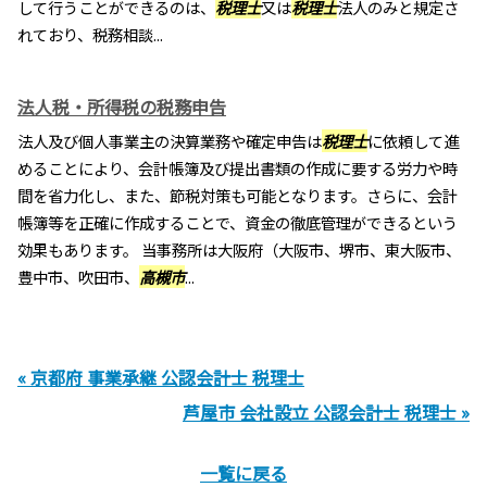
して行うことができるのは、
税理士
又は
税理士
法人のみと規定さ
れており、税務相談...
法人税・所得税の税務申告
法人及び個人事業主の決算業務や確定申告は
税理士
に依頼して進
めることにより、会計帳簿及び提出書類の作成に要する労力や時
間を省力化し、また、節税対策も可能となります。さらに、会計
帳簿等を正確に作成することで、資金の徹底管理ができるという
効果もあります。 当事務所は大阪府（大阪市、堺市、東大阪市、
豊中市、吹田市、
高槻市
...
« 京都府 事業承継 公認会計士 税理士
芦屋市 会社設立 公認会計士 税理士 »
一覧に戻る