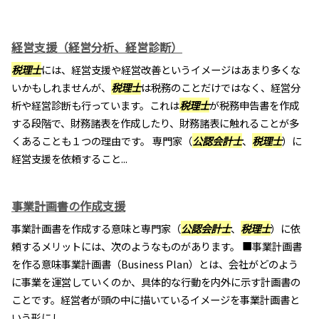
経営支援（経営分析、経営診断）
税理士
には、経営支援や経営改善というイメージはあまり多くな
いかもしれませんが、
税理士
は税務のことだけではなく、経営分
析や経営診断も行っています。これは
税理士
が税務申告書を作成
する段階で、財務諸表を作成したり、財務諸表に触れることが多
くあることも１つの理由です。 専門家（
公認会計士
、
税理士
）に
経営支援を依頼すること...
事業計画書の作成支援
事業計画書を作成する意味と専門家（
公認会計士
、
税理士
）に依
頼するメリットには、次のようなものがあります。 ■事業計画書
を作る意味事業計画書（Business Plan）とは、会社がどのよう
に事業を運営していくのか、具体的な行動を内外に示す計画書の
ことです。経営者が頭の中に描いているイメージを事業計画書と
いう形にし...