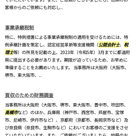
客様からのご依頼にも対応し...
事業承継税制
特に、特例措置による事業承継税制の適用を受けるためには、特
例承継計画を策定し、認定経営革新等支援機関（
公認会計士
、
税
理士
等）の所見を記載の上、2023年（令和5年）3月までに都道府
県に提出する必要があります。期限が迫っているため、お早めに
準備することをお薦めいたします。 当事務所は大阪府（大阪市、
堺市、東大阪市、...
買収のための財務調査
当事務所は大阪府（大阪市、堺市、東大阪市、豊中市、吹田市、
高槻市
など）のほか、兵庫県（神戸市、西宮市、芦屋市、宝塚
市、尼崎市、伊丹市など）、京都府（京都市、長岡京市など）及
び奈良県（奈良市、生駒市など）においてお客様のご支援をさせ
ていただいています。また、ご依頼がございましたら、他県のお