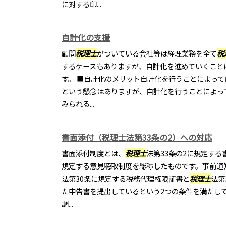
に対する印...
自計化の支援
顧問
税理士
がついている会社等は経理業務を全て
税
するケースもありますが、自計化を進めていくこと
す。 ■自計化のメリット自計化を行うことによっ
という懸念はありますが、自計化を行うことによっ
みられる...
書面添付（税理士法第33条の2）への対応
書面添付制度とは、
税理士
法第33条の2に規定する
規定する意見聴取制度を総称したものです。事前通
法第30条に規定する税務代理権限証書と
税理士
法第
た申告書を提出しているという2つの条件を満たし
調...