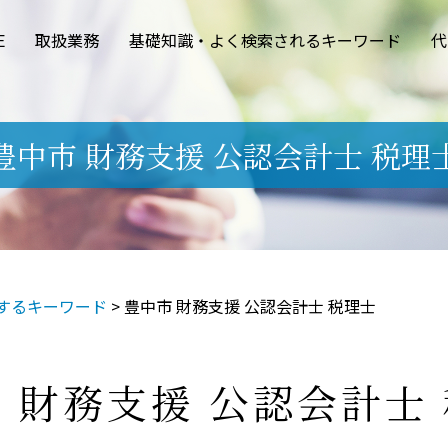
E
取扱業務
基礎知識・よく検索されるキーワード
代
豊中市 財務支援 公認会計士 税理
するキーワード
>
豊中市 財務支援 公認会計士 税理士
 財務支援 公認会計士