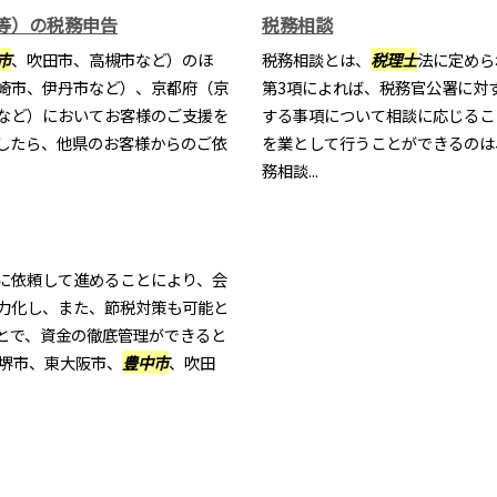
等）の税務申告
税務相談
市
、吹田市、高槻市など）のほ
税務相談とは、
税理士
法に定めら
崎市、伊丹市など）、京都府（京
第3項によれば、税務官公署に対
など）においてお客様のご支援を
する事項について相談に応じるこ
したら、他県のお客様からのご依
を業として行うことができるのは
務相談...
に依頼して進めることにより、会
力化し、また、節税対策も可能と
とで、資金の徹底管理ができると
、堺市、東大阪市、
豊中市
、吹田