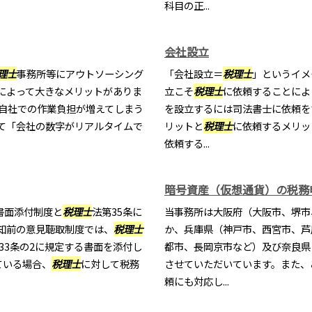
科目の正...
会社設立
理士
事務所等にアウトソーシング
「会社設立＝
税理士
」というイメ
によって大きなメリットがありま
立こそ
税理士
に依頼することによ
て自社での作業負担が増えてしまう
を設立するには司法書士に依頼を
て「会社の数字がリアルタイムで
リットと
税理士
に依頼するメリッ
依頼する...
暗号資産（仮想通貨）の税務
書面添付制度と
税理士
法第35条に
当事務所は大阪府（大阪市、堺市
知前の意見聴取制度では、
税理士
か、兵庫県（神戸市、西宮市、芦
33条の2に規定する書面を添付し
都市、長岡京市など）及び奈良県
ている場合、
税理士
に対して税務
させていただいています。また、
頼にも対応し...