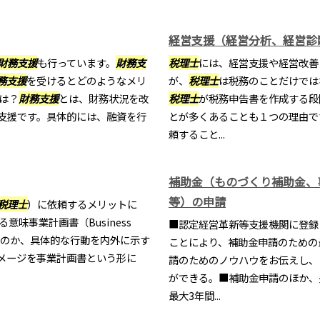
経営支援（経営分析、経営診
財務支援
も行っています。
財務支
税理士
には、経営支援や経営改善
務支援
を受けるとどのようなメリ
が、
税理士
は税務のことだけでは
は？
財務支援
とは、財務状況を改
税理士
が税務申告書を作成する段
支援です。具体的には、融資を行
とが多くあることも１つの理由で
頼すること...
補助金（ものづくり補助金、
等）の申請
税理士
）に依頼するメリットに
味事業計画書（Business
■認定経営革新等支援機関に登録
くのか、具体的な行動を内外に示す
ことにより、補助金申請のための
メージを事業計画書という形に
請のためのノウハウをお伝えし、
ができる。■補助金申請のほか、
最大3年間...