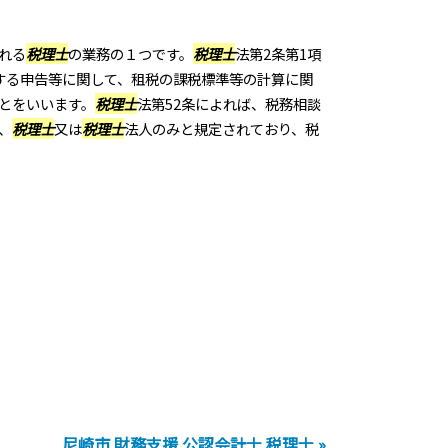
れる
税理士
の業務の１つです。
税理士
法第2条第1項
する申告等に関して、租税の課税標準等の計算に関
とをいいます。
税理士
法第52条によれば、税務相談
、
税理士
又は
税理士
法人のみと規定されており、税
尼崎市 財務支援 公認会計士 税理士 »