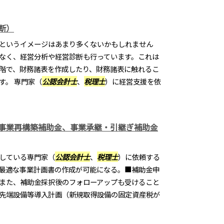
断）
というイメージはあまり多くないかもしれません
なく、経営分析や経営診断も行っています。これは
階で、財務諸表を作成したり、財務諸表に触れるこ
す。 専門家（
公認会計士
、
税理士
）に経営支援を依
事業再構築補助金、事業承継・引継ぎ補助金
している専門家（
公認会計士
、
税理士
）に依頼する
最適な事業計画書の作成が可能になる。■補助金申
また、補助金採択後のフォローアップも受けること
先端設備等導入計画（新規取得設備の固定資産税が