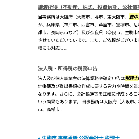
譲渡所得（不動産、株式、投資信託、公社債
当事務所は大阪府（大阪市、堺市、東大阪市、
豊中
か、兵庫県（神戸市、西宮市、芦屋市、宝塚市、尼
都市、長岡京市など）及び奈良県（奈良市、生駒市
させていただいています。また、ご依頼がございま
頼にも対応し...
法人税・所得税の税務申告
法人及び個人事業主の決算業務や確定申告は
税理士
計帳簿及び提出書類の作成に要する労力や時間を省
なります。さらに、会計帳簿等を正確に作成するこ
いう効果もあります。 当事務所は大阪府（大阪市
市、高槻市...
« 生駒市 事業承継 公認会計士 税理士