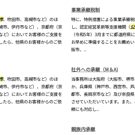
事業承継税制
市
、吹田市、高槻市など）のほ
特に、特例措置による事業承継税
崎市、伊丹市など）、京都府（京
し、認定経営革新等支援機関（
公
など）においてお客様のご支援を
（令和5年）3月までに都道府県
したら、他県のお客様からのご依
お早めに準備することをお薦めい
阪市、...
社外への承継（M＆A)
市
、吹田市、高槻市など）のほ
当事務所は大阪府（大阪市、堺市
崎市、伊丹市など）、京都府（京
か、兵庫県（神戸市、西宮市、芦
など）においてお客様のご支援を
都市、長岡京市など）及び奈良県
したら、他県のお客様からのご依
させていただいています。また、
頼にも対応し...
親族内承継