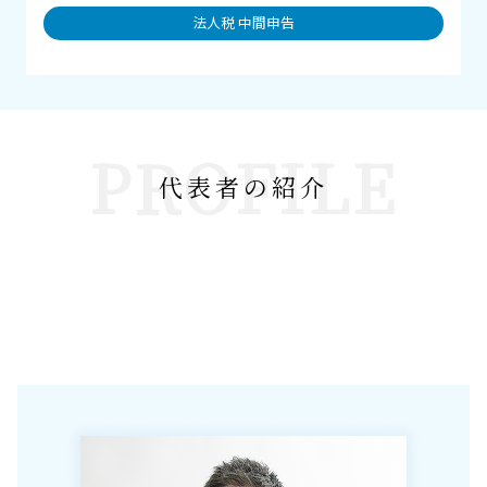
法人税 中間申告
PROFILE
代表者の紹介