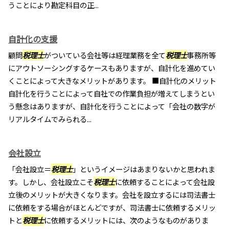
うことにより勘定科目の正...
自計化の支援
顧問
税理士
がついている会社等は経理業務を全て
税理士
事務所等
にアウトソーシングするケースもありますが、自計化を進めてい
くことによって大きなメリットがあります。 ■自計化のメリット
自計化を行うことによって自社での作業負担が増えてしまうとい
う懸念はありますが、自計化を行うことによって「会社の数字が
リアルタイムでみられる...
会社設立
「会社設立＝
税理士
」というイメージはあまりないかと思われま
す。しかし、会社設立こそ
税理士
に依頼することによって会社設
立後のメリットが大きくなります。会社を設立するには司法書士
に依頼をする場合がほとんどですが、司法書士に依頼するメリッ
トと
税理士
に依頼するメリットには、次のようなものがありま