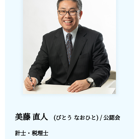
美藤 直人
(びとう なおひと) / 公認会
計士・税理士