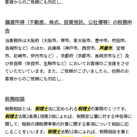
客様からのご依頼にも対応し...
譲渡所得（不動産、株式、投資信託、公社債等）の税務申
告
当事務所は大阪府（大阪市、堺市、東大阪市、豊中市、吹田市、
高槻市など）のほか、兵庫県（神戸市、西宮市、
芦屋市
、宝塚
市、尼崎市、伊丹市など）、京都府（京都市、長岡京市など）及
び奈良県（奈良市、生駒市など）においてお客様のご支援をさせ
ていただいています。また、ご依頼がございましたら、他県のお
客様からのご依頼にも対応し...
税務相談
税務相談とは、
税理士
法に定められる
税理士
の業務の１つです。
税理士
法第2条第1項第3項によれば、税務官公署に対する申告等に
関して、租税の課税標準等の計算に関する事項について相談に応
じることをいいます。
税理士
法第52条によれば、税務相談を業と