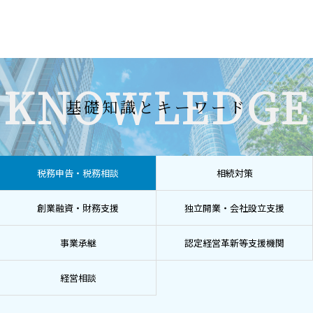
KNOWLEDGE
基礎知識とキーワード
税務申告・税務相談
相続対策
創業融資・財務支援
独立開業・会社設立支援
事業承継
認定経営革新等支援機関
経営相談