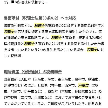
す。 ■司法書士に依頼する...
書面添付（税理士法第33条の2）への対応
書面添付制度とは、
税理士
法第33条の2に規定する書面添付制度と
税理士
法第35条に規定する意見聴取制度を総称したものです。事
前通知前の意見聴取制度では、
税理士
法第30条に規定する税務代
理権限証書と
税理士
法第33条の2に規定する書面を添付した申告書
を提出しているという2つの条件を満たしている場合、
税理士
に対
して税務調...
暗号資産（仮想通貨）の税務申告
当事務所は大阪府（大阪市、堺市、東大阪市、豊中市、吹田市、
高槻市など）のほか、兵庫県（神戸市、西宮市、
芦屋市
、宝塚
市、尼崎市、伊丹市など）、京都府（京都市、長岡京市など）及
び奈良県（奈良市、生駒市など）においてお客様のご支援をさせ
ていただいています。また、ご依頼がございましたら、他県のお