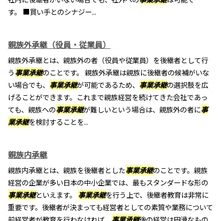
す。 ■買い手とのシナジー...
親族外承継（役員・従業員）
親族外承継とは、親族外の者（役員や従業員）を後継者として行
う
事業承継
のことです。 親族外承継は親族に後継者の候補がいな
い場合でも、
事業承継
が可能であるため、
事業承継
の選択肢を広
げることができます。これまで親族経営を続けてきた会社であっ
ても、親族への
事業承継
が難しいという場合は、親族外の者に
事
業承継
を検討することを...
親族内承継
親族内承継とは、親族を後継者とした
事業承継
のことです。親族
経営の企業が多い日本の中小企業では、最もスタンダードな形の
事業承継
といえます。
事業承継
を行う上で、後継者教育は非常に
重要です。後継者が決まっても経営者としての素質や業務について
前経営者が教育を行わなければ、
事業承継
後の経営は円滑なもの