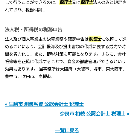
して行うことができるのは、
税理士
又は
税理士
法人のみと規定さ
れており、税務相談...
法人税・所得税の税務申告
法人及び個人事業主の決算業務や確定申告は
税理士
に依頼して進
めることにより、会計帳簿及び提出書類の作成に要する労力や時
間を省力化し、また、節税対策も可能となります。さらに、会計
帳簿等を正確に作成することで、資金の徹底管理ができるという
効果もあります。 当事務所は大阪府（大阪市、堺市、東大阪市、
豊中市、吹田市、高槻市...
« 生駒市 創業融資 公認会計士 税理士
奈良市 相続 公認会計士 税理士 »
一覧に戻る