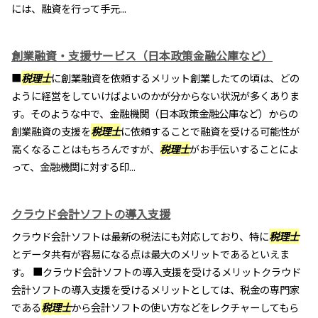
には、融資を行って手元...
創業融資・支援サービス（日本政策金融公庫など）
■
税理士
に創業融資を依頼するメリット創業したての頃は、どの
ように経営をしていけばよいのかが分からない状況が多くありま
す。そのような中で、金融機関（日本政策金融公庫など）からの
創業融資の支援を
税理士
に依頼することで融資を受ける可能性が
高くなることはもちろんですが、
税理士
がお手伝いすることによ
って、金融機関に対する印...
クラウド会計ソフトの導入支援
クラウド会計ソフトは最新の税法にも対応しており、特に
税理士
とデータ共有が容易になる点は最大のメリットであるといえま
す。 ■クラウド会計ソフトの導入支援を受けるメリットクラウド
会計ソフトの導入支援を受けるメリットとしては、税金の専門家
である
税理士
から会計ソフトの使い方などをレクチャーしてもら