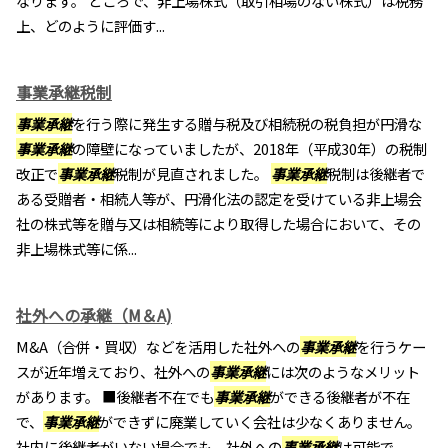
なります。 ところで、非上場株式（取引相場のない株式）は税務
上、どのように評価す...
事業承継税制
事業承継
を行う際に発生する贈与税及び相続税の税負担が円滑な
事業承継
の障壁になっていましたが、2018年（平成30年）の税制
改正で
事業承継
税制が見直されました。
事業承継
税制は後継者で
ある受贈者・相続人等が、円滑化法の認定を受けている非上場会
社の株式等を贈与又は相続等により取得した場合において、その
非上場株式等に係...
社外への承継（M＆A)
M&A（合併・買収）などを活用した社外への
事業承継
を行うケー
スが近年増えており、社外への
事業承継
には次のようなメリット
があります。 ■後継者不在でも
事業承継
ができる後継者が不在
で、
事業承継
ができずに廃業していく会社は少なくありません。
社内に後継者がいない場合でも、社外への
事業承継
は可能で