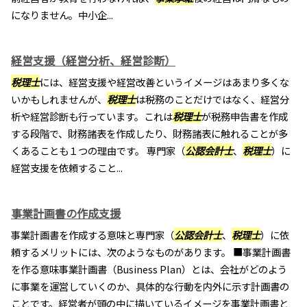
になりません。中小企...
経営支援（経営分析、経営診断）
税理士
には、経営支援や経営改善というイメージはあまり多くな
いかもしれませんが、
税理士
は税務のことだけではなく、経営分
析や経営診断も行っています。これは
税理士
が税務申告書を作成
する段階で、財務諸表を作成したり、財務諸表に触れることが多
くあることも１つの理由です。 専門家（
公認会計士
、
税理士
）に
経営支援を依頼すること...
事業計画書の作成支援
事業計画書を作成する意味と専門家（
公認会計士
、
税理士
）に依
頼するメリットには、次のようなものがあります。 ■事業計画書
を作る意味事業計画書（Business Plan）とは、会社がどのよう
に事業を運営していくのか、具体的な行動を内外に示す計画書の
ことです。経営者が頭の中に描いているイメージを事業計画書と