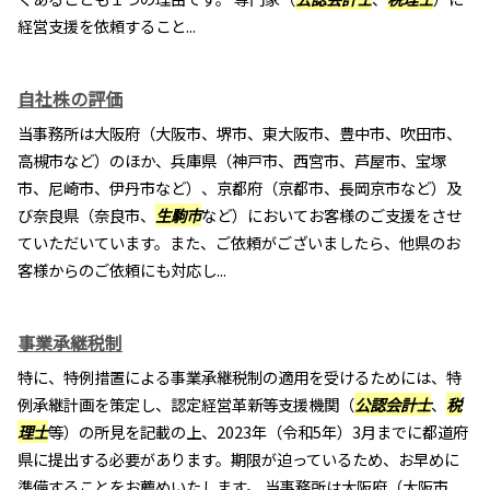
経営支援を依頼すること...
自社株の評価
当事務所は大阪府（大阪市、堺市、東大阪市、豊中市、吹田市、
高槻市など）のほか、兵庫県（神戸市、西宮市、芦屋市、宝塚
市、尼崎市、伊丹市など）、京都府（京都市、長岡京市など）及
び奈良県（奈良市、
生駒市
など）においてお客様のご支援をさせ
ていただいています。また、ご依頼がございましたら、他県のお
客様からのご依頼にも対応し...
事業承継税制
特に、特例措置による事業承継税制の適用を受けるためには、特
例承継計画を策定し、認定経営革新等支援機関（
公認会計士
、
税
理士
等）の所見を記載の上、2023年（令和5年）3月までに都道府
県に提出する必要があります。期限が迫っているため、お早めに
準備することをお薦めいたします。 当事務所は大阪府（大阪市、