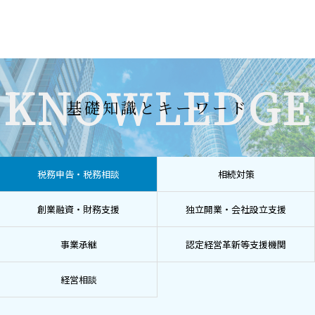
KNOWLEDGE
基礎知識とキーワード
税務申告・税務相談
相続対策
創業融資・財務支援
独立開業・会社設立支援
事業承継
認定経営革新等支援機関
経営相談