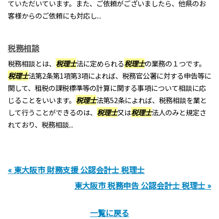
ていただいています。また、ご依頼がございましたら、他県のお
客様からのご依頼にも対応し...
税務相談
税務相談とは、
税理士
法に定められる
税理士
の業務の１つです。
税理士
法第2条第1項第3項によれば、税務官公署に対する申告等に
関して、租税の課税標準等の計算に関する事項について相談に応
じることをいいます。
税理士
法第52条によれば、税務相談を業と
して行うことができるのは、
税理士
又は
税理士
法人のみと規定さ
れており、税務相談...
« 東大阪市 財務支援 公認会計士 税理士
東大阪市 税務申告 公認会計士 税理士 »
一覧に戻る