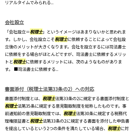
リアルタイムでみられる...
会社設立
「会社設立＝
税理士
」というイメージはあまりないかと思われま
す。しかし、会社設立こそ
税理士
に依頼することによって会社設
立後のメリットが大きくなります。会社を設立するには司法書士
に依頼をする場合がほとんどですが、司法書士に依頼するメリッ
トと
税理士
に依頼するメリットには、次のようなものがありま
す。 ■司法書士に依頼する...
書面添付（税理士法第33条の2）への対応
書面添付制度とは、
税理士
法第33条の2に規定する書面添付制度と
税理士
法第35条に規定する意見聴取制度を総称したものです。事
前通知前の意見聴取制度では、
税理士
法第30条に規定する税務代
理権限証書と
税理士
法第33条の2に規定する書面を添付した申告書
を提出しているという2つの条件を満たしている場合、
税理士
に対