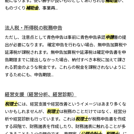
能になります。使い勝手が良いものとしてあげられる
補助金
が、
ものづくり
補助金
、事業再...
法人税・所得税の税務申告
ただし、注意点として青色申告は事前に青色申告承認
申請
書の提
出が必要になります。 確定申告を行わない場合、無申告加算税や
延滞税が課税されます。無申告加算税や延滞税は確定申告書を申
告期限までに提出しなかった場合、納付すべき本税に加えて課さ
れる罰金のような税金です。これらの税金を課税されないように
するためにも、申告期限...
経営支援（経営分析、経営診断）
税理士
には、経営支援や経営改善というイメージはあまり多くな
いかもしれませんが、
税理士
は税務のことだけではなく、経営分
析や経営診断も行っています。これは
税理士
が税務申告書を作成
する段階で、財務諸表を作成したり、財務諸表に触れることが多
くあることも１つの理由です。 専門家（
公認会計士
、
税理士
）に