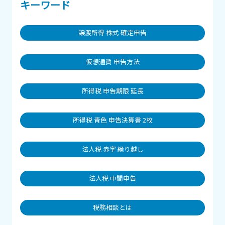
キーワード
譲渡所得 株式 確定申告
仮想通貨 申告方法
所得税 申告期限 延長
所得税 青色 申告決算書 2枚
法人税 赤字 繰り越し
法人税 中間申告
税務相談とは