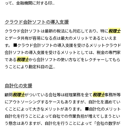
って、金融機関に対する印...
クラウド会計ソフトの導入支援
クラウド会計ソフトは最新の税法にも対応しており、特に
税理士
とデータ共有が容易になる点は最大のメリットであるといえま
す。 ■クラウド会計ソフトの導入支援を受けるメリットクラウド
会計ソフトの導入支援を受けるメリットとしては、税金の専門家
である
税理士
から会計ソフトの使い方などをレクチャーしてもら
うことにより勘定科目の正...
自計化の支援
顧問
税理士
がついている会社等は経理業務を全て
税理士
事務所等
にアウトソーシングするケースもありますが、自計化を進めてい
くことによって大きなメリットがあります。 ■自計化のメリット
自計化を行うことによって自社での作業負担が増えてしまうとい
う懸念はありますが、自計化を行うことによって「会社の数字が