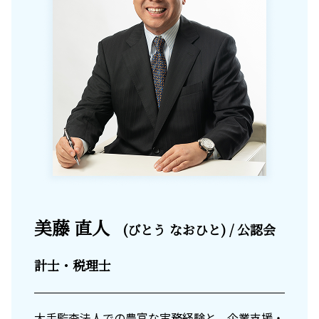
美藤 直人
(びとう なおひと) / 公認会
計士・税理士
大手監査法人での豊富な実務経験と、企業支援・