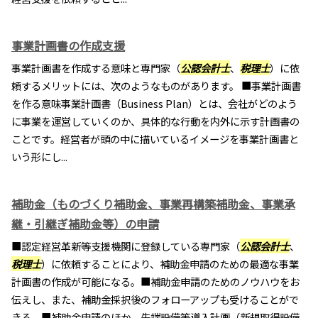
事業計画書の作成支援
事業計画書を作成する意味と専門家（
公認会計士
、
税理士
）に依
頼するメリットには、次のようなものがあります。 ■事業計画書
を作る意味事業計画書（Business Plan）とは、会社がどのよう
に事業を運営していくのか、具体的な行動を内外に示す計画書の
ことです。経営者が頭の中に描いているイメージを事業計画書と
いう形にし...
補助金（ものづくり補助金、事業再構築補助金、事業承
継・引継ぎ補助金等）の申請
■認定経営革新等支援機関に登録している専門家（
公認会計士
、
税理士
）に依頼することにより、補助金申請のための最適な事業
計画書の作成が可能になる。■補助金申請のためのノウハウをお
伝えし、また、補助金採択後のフォローアップも受けることがで
きる。■補助金申請のほか、先端設備等導入計画（新規取得設備