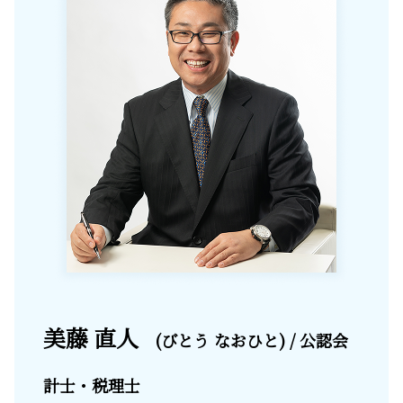
美藤 直人
(びとう なおひと) / 公認会
計士・税理士