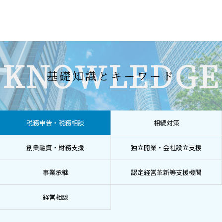
KNOWLEDGE
基礎知識とキーワード
税務申告・税務相談
相続対策
創業融資・財務支援
独立開業・会社設立支援
事業承継
認定経営革新等支援機関
経営相談