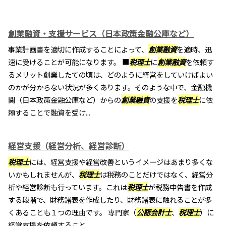
創業融資・支援サービス（日本政策金融公庫など）
事業計画書を適切に作成することによって、
創業融資
を適時、迅
速に受けることが可能になります。 ■
税理士
に
創業融資
を依頼す
るメリット創業したての頃は、どのように経営をしていけばよい
のかが分からない状況が多くあります。そのような中で、金融機
関（日本政策金融公庫など）からの
創業融資
の支援を
税理士
に依
頼することで融資を受け...
経営支援（経営分析、経営診断）
税理士
には、経営支援や経営改善というイメージはあまり多くな
いかもしれませんが、
税理士
は税務のことだけではなく、経営分
析や経営診断も行っています。これは
税理士
が税務申告書を作成
する段階で、財務諸表を作成したり、財務諸表に触れることが多
くあることも１つの理由です。 専門家（
公認会計士
、
税理士
）に
経営支援を依頼すること...