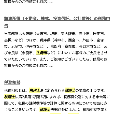
客様からのご依頼にも対応し...
譲渡所得（不動産、株式、投資信託、公社債等）の税務申
告
当事務所は大阪府（大阪市、堺市、東大阪市、豊中市、吹田市、
高槻市など）のほか、兵庫県（神戸市、西宮市、芦屋市、宝塚
市、尼崎市、伊丹市など）、京都府（京都市、長岡京市など）及
び奈良県（奈良市、
生駒市
など）においてお客様のご支援をさせ
ていただいています。また、ご依頼がございましたら、他県のお
客様からのご依頼にも対応し...
税務相談
税務相談とは、
税理士
法に定められる
税理士
の業務の１つです。
税理士
法第2条第1項第3項によれば、税務官公署に対する申告等に
関して、租税の課税標準等の計算に関する事項について相談に応
じることをいいます。
税理士
法第52条によれば、税務相談を業と