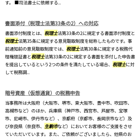
す。 ■司法書士に依頼する...
書面添付（税理士法第33条の2）への対応
書面添付制度とは、
税理士
法第33条の2に規定する書面添付制度と
税理士
法第35条に規定する意見聴取制度を総称したものです。事
前通知前の意見聴取制度では、
税理士
法第30条に規定する税務代
理権限証書と
税理士
法第33条の2に規定する書面を添付した申告書
を提出しているという2つの条件を満たしている場合、
税理士
に対
して税務調...
暗号資産（仮想通貨）の税務申告
当事務所は大阪府（大阪市、堺市、東大阪市、豊中市、吹田市、
高槻市など）のほか、兵庫県（神戸市、西宮市、芦屋市、宝塚
市、尼崎市、伊丹市など）、京都府（京都市、長岡京市など）及
び奈良県（奈良市、
生駒市
など）においてお客様のご支援をさせ
ていただいています。また、ご依頼がございましたら、他県のお