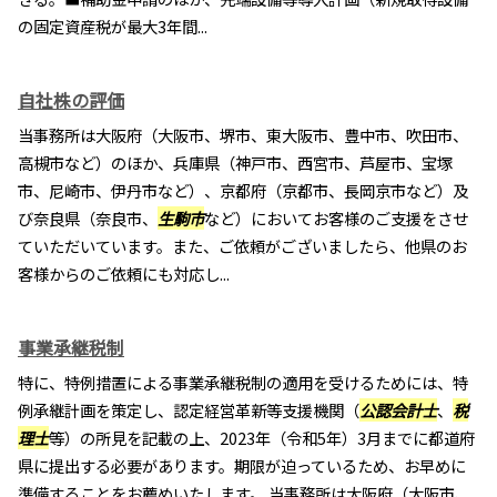
の固定資産税が最大3年間...
自社株の評価
当事務所は大阪府（大阪市、堺市、東大阪市、豊中市、吹田市、
高槻市など）のほか、兵庫県（神戸市、西宮市、芦屋市、宝塚
市、尼崎市、伊丹市など）、京都府（京都市、長岡京市など）及
び奈良県（奈良市、
生駒市
など）においてお客様のご支援をさせ
ていただいています。また、ご依頼がございましたら、他県のお
客様からのご依頼にも対応し...
事業承継税制
特に、特例措置による事業承継税制の適用を受けるためには、特
例承継計画を策定し、認定経営革新等支援機関（
公認会計士
、
税
理士
等）の所見を記載の上、2023年（令和5年）3月までに都道府
県に提出する必要があります。期限が迫っているため、お早めに
準備することをお薦めいたします。 当事務所は大阪府（大阪市、