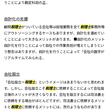
うことにより勘定科目の正...
自計化の支援
顧問
税理士
がついている会社等は経理業務を全て
税理士
事務所等
にアウトソーシングするケースもありますが、自計化を進めてい
くことによって大きなメリットがあります。 ■自計化のメリット
自計化を行うことによって自社での作業負担が増えてしまうとい
う懸念はありますが、自計化を行うことによって「会社の数字が
リアルタイムでみられる...
会社設立
「会社設立＝
税理士
」というイメージはあまりないかと思われま
す。しかし、会社設立こそ
税理士
に依頼することによって会社設
立後のメリットが大きくなります。会社を設立するには司法書士
に依頼をする場合がほとんどですが、司法書士に依頼するメリッ
トと
税理士
に依頼するメリットには、次のようなものがありま