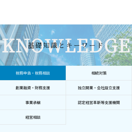
KNOWLEDGE
基礎知識とキーワード
税務申告・税務相談
相続対策
創業融資・財務支援
独立開業・会社設立支援
事業承継
認定経営革新等支援機関
経営相談