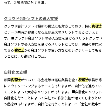
って、金融機関に対する印...
クラウド会計ソフトの導入支援
クラウド会計ソフトは最新の税法にも対応しており、特に
税理士
とデータ共有が容易になる点は最大のメリットであるといえま
す。 ■クラウド会計ソフトの導入支援を受けるメリットクラウド
会計ソフトの導入支援を受けるメリットとしては、税金の専門家
である
税理士
から会計ソフトの使い方などをレクチャーしてもら
うことにより勘定科目の正...
自計化の支援
顧問
税理士
がついている会社等は経理業務を全て
税理士
事務所等
にアウトソーシングするケースもありますが、自計化を進めてい
くことによって大きなメリットがあります。 ■自計化のメリット
自計化を行うことによって自社での作業負担が増えてしまうとい
う懸念はありますが、自計化を行うことによって「会社の数字が