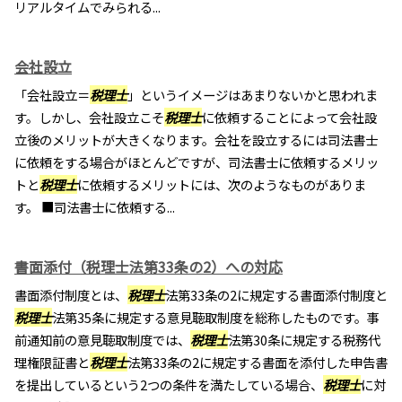
リアルタイムでみられる...
会社設立
「会社設立＝
税理士
」というイメージはあまりないかと思われま
す。しかし、会社設立こそ
税理士
に依頼することによって会社設
立後のメリットが大きくなります。会社を設立するには司法書士
に依頼をする場合がほとんどですが、司法書士に依頼するメリッ
トと
税理士
に依頼するメリットには、次のようなものがありま
す。 ■司法書士に依頼する...
書面添付（税理士法第33条の2）への対応
書面添付制度とは、
税理士
法第33条の2に規定する書面添付制度と
税理士
法第35条に規定する意見聴取制度を総称したものです。事
前通知前の意見聴取制度では、
税理士
法第30条に規定する税務代
理権限証書と
税理士
法第33条の2に規定する書面を添付した申告書
を提出しているという2つの条件を満たしている場合、
税理士
に対