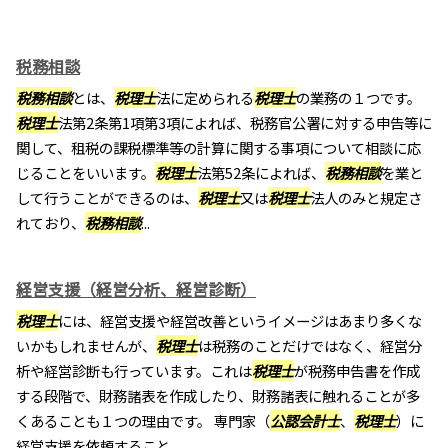
税務相談
税務相談
とは、
税理士
法に定められる
税理士
の業務の１つです。
税理士
法第2条第1項第3項によれば、税務官公署に対する申告等に
関して、租税の課税標準等の計算に関する事項について相談に応
じることをいいます。
税理士
法第52条によれば、
税務相談
を業と
して行うことができるのは、
税理士
又は
税理士
法人のみと規定さ
れており、
税務相談
...
経営支援（経営分析、経営診断）
税理士
には、経営支援や経営改善というイメージはあまり多くな
いかもしれませんが、
税理士
は税務のことだけではなく、経営分
析や経営診断も行っています。これは
税理士
が税務申告書を作成
する段階で、財務諸表を作成したり、財務諸表に触れることが多
くあることも１つの理由です。 専門家（
公認会計士
、
税理士
）に
経営支援を依頼すること...