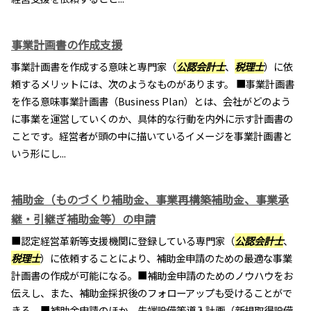
事業計画書の作成支援
事業計画書を作成する意味と専門家（
公認会計士
、
税理士
）に依
頼するメリットには、次のようなものがあります。 ■事業計画書
を作る意味事業計画書（Business Plan）とは、会社がどのよう
に事業を運営していくのか、具体的な行動を内外に示す計画書の
ことです。経営者が頭の中に描いているイメージを事業計画書と
いう形にし...
補助金（ものづくり補助金、事業再構築補助金、事業承
継・引継ぎ補助金等）の申請
■認定経営革新等支援機関に登録している専門家（
公認会計士
、
税理士
）に依頼することにより、補助金申請のための最適な事業
計画書の作成が可能になる。■補助金申請のためのノウハウをお
伝えし、また、補助金採択後のフォローアップも受けることがで
きる。■補助金申請のほか、先端設備等導入計画（新規取得設備