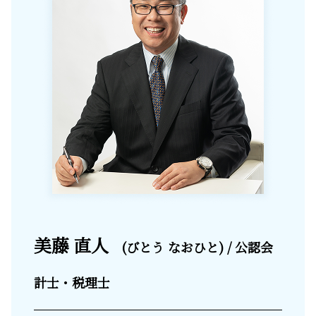
美藤 直人
(びとう なおひと) / 公認会
計士・税理士