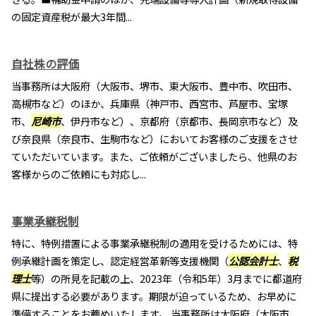
の固定資産税が最大3年間...
自社株の評価
当事務所は大阪府（大阪市、堺市、東大阪市、豊中市、吹田市、
高槻市など）のほか、兵庫県（神戸市、西宮市、芦屋市、宝塚
市、
尼崎市
、伊丹市など）、京都府（京都市、長岡京市など）及
び奈良県（奈良市、生駒市など）においてお客様のご支援をさせ
ていただいています。また、ご依頼がございましたら、他県のお
客様からのご依頼にも対応し...
事業承継税制
特に、特例措置による事業承継税制の適用を受けるためには、特
例承継計画を策定し、認定経営革新等支援機関（
公認会計士
、
税
理士
等）の所見を記載の上、2023年（令和5年）3月までに都道府
県に提出する必要があります。期限が迫っているため、お早めに
準備することをお薦めいたします。 当事務所は大阪府（大阪市、