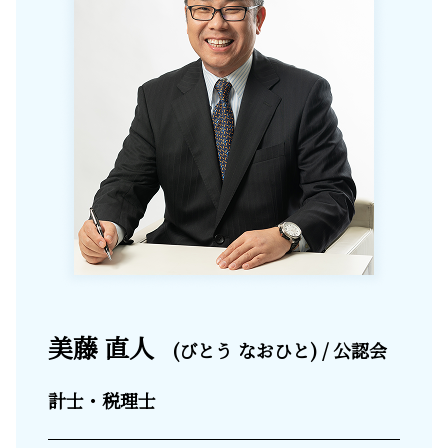
美藤 直人
(びとう なおひと) / 公認会
計士・税理士