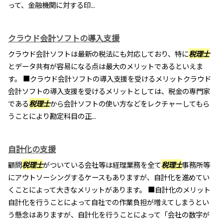
って、金融機関に対する印...
クラウド会計ソフトの導入支援
クラウド会計ソフトは最新の税法にも対応しており、特に
税理士
とデータ共有が容易になる点は最大のメリットであるといえま
す。 ■クラウド会計ソフトの導入支援を受けるメリットクラウド
会計ソフトの導入支援を受けるメリットとしては、税金の専門家
である
税理士
から会計ソフトの使い方などをレクチャーしてもら
うことにより勘定科目の正...
自計化の支援
顧問
税理士
がついている会社等は経理業務を全て
税理士
事務所等
にアウトソーシングするケースもありますが、自計化を進めてい
くことによって大きなメリットがあります。 ■自計化のメリット
自計化を行うことによって自社での作業負担が増えてしまうとい
う懸念はありますが、自計化を行うことによって「会社の数字が