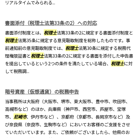
リアルタイムでみられる...
書面添付（税理士法第33条の2）への対応
書面添付制度とは、
税理士
法第33条の2に規定する書面添付制度と
税理士
法第35条に規定する意見聴取制度を総称したものです。事
前通知前の意見聴取制度では、
税理士
法第30条に規定する税務代
理権限証書と
税理士
法第33条の2に規定する書面を添付した申告書
を提出しているという2つの条件を満たしている場合、
税理士
に対
して税務調...
暗号資産（仮想通貨）の税務申告
当事務所は大阪府（大阪市、堺市、東大阪市、豊中市、吹田市、
高槻市など）のほか、兵庫県（神戸市、西宮市、芦屋市、宝塚
市、
尼崎市
、伊丹市など）、京都府（京都市、長岡京市など）及
び奈良県（奈良市、生駒市など）においてお客様のご支援をさせ
ていただいています。また、ご依頼がございましたら、他県のお