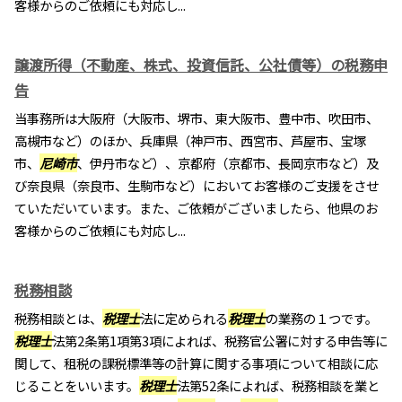
客様からのご依頼にも対応し...
譲渡所得（不動産、株式、投資信託、公社債等）の税務申
告
当事務所は大阪府（大阪市、堺市、東大阪市、豊中市、吹田市、
高槻市など）のほか、兵庫県（神戸市、西宮市、芦屋市、宝塚
市、
尼崎市
、伊丹市など）、京都府（京都市、長岡京市など）及
び奈良県（奈良市、生駒市など）においてお客様のご支援をさせ
ていただいています。また、ご依頼がございましたら、他県のお
客様からのご依頼にも対応し...
税務相談
税務相談とは、
税理士
法に定められる
税理士
の業務の１つです。
税理士
法第2条第1項第3項によれば、税務官公署に対する申告等に
関して、租税の課税標準等の計算に関する事項について相談に応
じることをいいます。
税理士
法第52条によれば、税務相談を業と