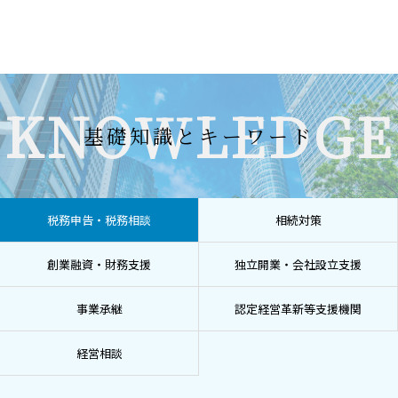
KNOWLEDGE
基礎知識とキーワード
税務申告・税務相談
相続対策
創業融資・財務支援
独立開業・会社設立支援
事業承継
認定経営革新等支援機関
経営相談