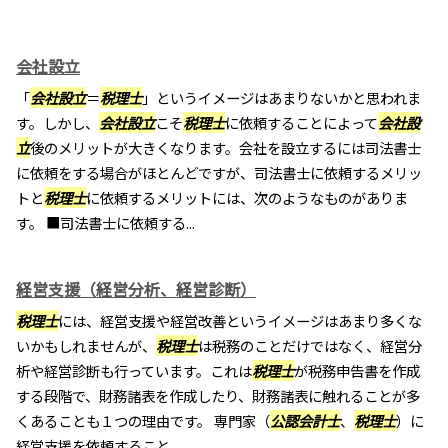
会社設立
「
会社設立
＝
税理士
」というイメージはあまりないかと思われま
す。しかし、
会社設立
こそ
税理士
に依頼することによって
会社設
立
後のメリットが大きくなります。会社を設立するには司法書士
に依頼をする場合がほとんどですが、司法書士に依頼するメリッ
トと
税理士
に依頼するメリットには、次のようなものがありま
す。 ■司法書士に依頼する...
経営支援（経営分析、経営診断）
税理士
には、経営支援や経営改善というイメージはあまり多くな
いかもしれませんが、
税理士
は税務のことだけではなく、経営分
析や経営診断も行っています。これは
税理士
が税務申告書を作成
する段階で、財務諸表を作成したり、財務諸表に触れることが多
くあることも１つの理由です。 専門家（
公認会計士
、
税理士
）に
経営支援を依頼すること...