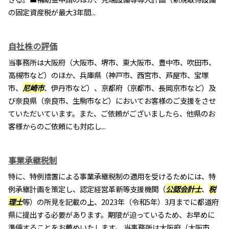
の固定資産税が最大3年間...
自社株の評価
当事務所は大阪府（大阪市、堺市、東大阪市、豊中市、吹田市、
高槻市など）のほか、兵庫県（神戸市、西宮市、芦屋市、宝塚
市、
尼崎市
、伊丹市など）、京都府（京都市、長岡京市など）及
び奈良県（奈良市、生駒市など）においてお客様のご支援をさせ
ていただいています。また、ご依頼がございましたら、他県のお
客様からのご依頼にも対応し...
事業承継税制
特に、特例措置による事業承継税制の適用を受けるためには、特
例承継計画を策定し、認定経営革新等支援機関（
公認会計士
、
税
理士
等）の所見を記載の上、2023年（令和5年）3月までに都道府
県に提出する必要があります。期限が迫っているため、お早めに
準備することをお薦めいたします。 当事務所は大阪府（大阪市、