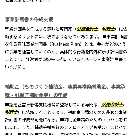
事業計画書の作成支援
事業計画書を作成する意味と専門家（
公認会計士
、
税理士
）に依
頼するメリットには、次のようなものがあります。 ■事業計画書
を作る意味事業計画書（Business Plan）とは、会社がどのよう
に事業を運営していくのか、具体的な行動を内外に示す計画書の
ことです。経営者が頭の中に描いているイメージを事業計画書と
いう形にし...
補助金（ものづくり補助金、事業再構築補助金、事業承
継・引継ぎ補助金等）の申請
■認定経営革新等支援機関に登録している専門家（
公認会計士
、
税理士
）に依頼することにより、補助金申請のための最適な事業
計画書の作成が可能になる。■補助金申請のためのノウハウをお
伝えし、また、補助金採択後のフォローアップも受けることがで
きる。■補助金申請のほか、先端設備等導入計画（新規取得設備