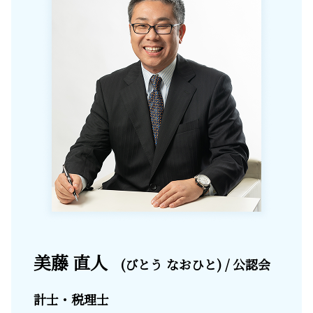
美藤 直人
(びとう なおひと) / 公認会
計士・税理士