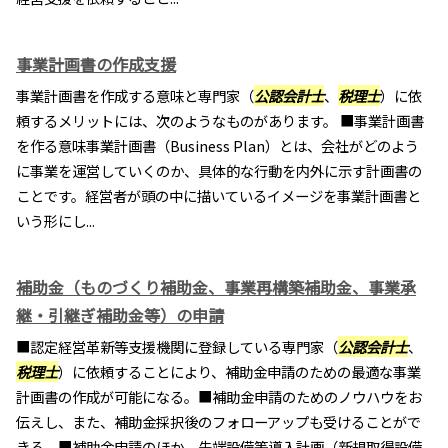
事業計画書の作成支援
事業計画書を作成する意味と専門家（
公認会計士
、
税理士
）に依
頼するメリットには、次のようなものがあります。 ■事業計画書
を作る意味事業計画書（Business Plan）とは、会社がどのよう
に事業を運営していくのか、具体的な行動を内外に示す計画書の
ことです。経営者が頭の中に描いているイメージを事業計画書と
いう形にし...
補助金（ものづくり補助金、事業再構築補助金、事業承
継・引継ぎ補助金等）の申請
■認定経営革新等支援機関に登録している専門家（
公認会計士
、
税理士
）に依頼することにより、補助金申請のための最適な事業
計画書の作成が可能になる。■補助金申請のためのノウハウをお
伝えし、また、補助金採択後のフォローアップも受けることがで
きる。■補助金申請のほか、先端設備等導入計画（新規取得設備