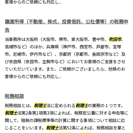
客様からのご依頼にも対応し...
譲渡所得（不動産、株式、投資信託、公社債等）の税務申
告
当事務所は大阪府（大阪市、堺市、東大阪市、豊中市、
吹田市
、
高槻市など）のほか、兵庫県（神戸市、西宮市、芦屋市、宝塚
市、尼崎市、伊丹市など）、京都府（京都市、長岡京市など）及
び奈良県（奈良市、生駒市など）においてお客様のご支援をさせ
ていただいています。また、ご依頼がございましたら、他県のお
客様からのご依頼にも対応し...
税務相談
税務相談とは、
税理士
法に定められる
税理士
の業務の１つです。
税理士
法第2条第1項第3項によれば、税務官公署に対する申告等に
関して、租税の課税標準等の計算に関する事項について相談に応
じることをいいます。
税理士
法第52条によれば、税務相談を業と