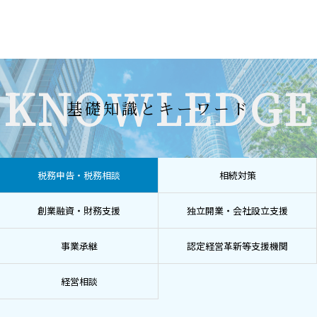
KNOWLEDGE
基礎知識とキーワード
税務申告・税務相談
相続対策
創業融資・財務支援
独立開業・会社設立支援
事業承継
認定経営革新等支援機関
経営相談