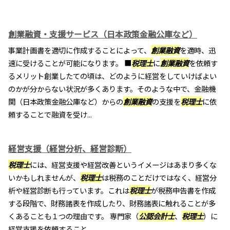
創業融資・支援サービス（日本政策金融公庫など）
事業計画書を適切に作成することによって、
創業融資
を適時、迅
速に受けることが可能になります。 ■
税理士
に
創業融資
を依頼す
るメリット創業したての頃は、どのように経営をしていけばよい
のかが分からない状況が多くあります。そのような中で、金融機
関（日本政策金融公庫など）からの
創業融資
の支援を
税理士
に依
頼することで融資を受け...
経営支援（経営分析、経営診断）
税理士
には、経営支援や経営改善というイメージはあまり多くな
いかもしれませんが、
税理士
は税務のことだけではなく、経営分
析や経営診断も行っています。これは
税理士
が税務申告書を作成
する段階で、財務諸表を作成したり、財務諸表に触れることが多
くあることも１つの理由です。 専門家（
公認会計士
、
税理士
）に
経営支援を依頼すること...