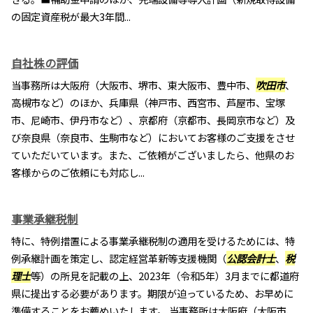
の固定資産税が最大3年間...
自社株の評価
当事務所は大阪府（大阪市、堺市、東大阪市、豊中市、
吹田市
、
高槻市など）のほか、兵庫県（神戸市、西宮市、芦屋市、宝塚
市、尼崎市、伊丹市など）、京都府（京都市、長岡京市など）及
び奈良県（奈良市、生駒市など）においてお客様のご支援をさせ
ていただいています。また、ご依頼がございましたら、他県のお
客様からのご依頼にも対応し...
事業承継税制
特に、特例措置による事業承継税制の適用を受けるためには、特
例承継計画を策定し、認定経営革新等支援機関（
公認会計士
、
税
理士
等）の所見を記載の上、2023年（令和5年）3月までに都道府
県に提出する必要があります。期限が迫っているため、お早めに
準備することをお薦めいたします。 当事務所は大阪府（大阪市、