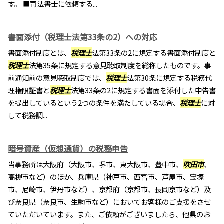
す。 ■司法書士に依頼する...
書面添付（税理士法第33条の2）への対応
書面添付制度とは、
税理士
法第33条の2に規定する書面添付制度と
税理士
法第35条に規定する意見聴取制度を総称したものです。事
前通知前の意見聴取制度では、
税理士
法第30条に規定する税務代
理権限証書と
税理士
法第33条の2に規定する書面を添付した申告書
を提出しているという2つの条件を満たしている場合、
税理士
に対
して税務調...
暗号資産（仮想通貨）の税務申告
当事務所は大阪府（大阪市、堺市、東大阪市、豊中市、
吹田市
、
高槻市など）のほか、兵庫県（神戸市、西宮市、芦屋市、宝塚
市、尼崎市、伊丹市など）、京都府（京都市、長岡京市など）及
び奈良県（奈良市、生駒市など）においてお客様のご支援をさせ
ていただいています。また、ご依頼がございましたら、他県のお