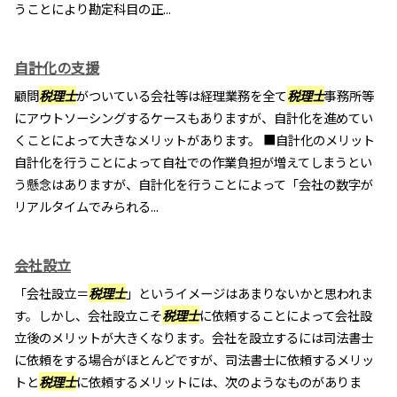
うことにより勘定科目の正...
自計化の支援
顧問
税理士
がついている会社等は経理業務を全て
税理士
事務所等
にアウトソーシングするケースもありますが、自計化を進めてい
くことによって大きなメリットがあります。 ■自計化のメリット
自計化を行うことによって自社での作業負担が増えてしまうとい
う懸念はありますが、自計化を行うことによって「会社の数字が
リアルタイムでみられる...
会社設立
「会社設立＝
税理士
」というイメージはあまりないかと思われま
す。しかし、会社設立こそ
税理士
に依頼することによって会社設
立後のメリットが大きくなります。会社を設立するには司法書士
に依頼をする場合がほとんどですが、司法書士に依頼するメリッ
トと
税理士
に依頼するメリットには、次のようなものがありま