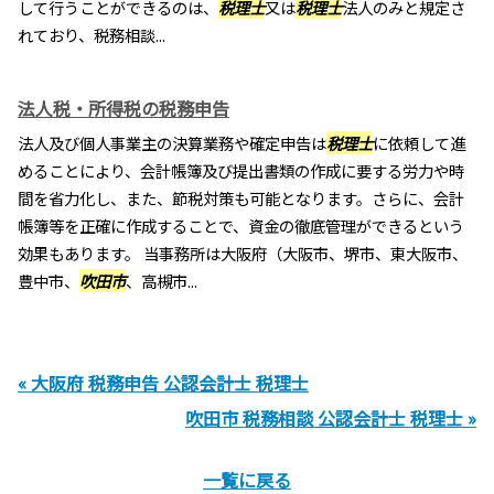
して行うことができるのは、
税理士
又は
税理士
法人のみと規定さ
れており、税務相談...
法人税・所得税の税務申告
法人及び個人事業主の決算業務や確定申告は
税理士
に依頼して進
めることにより、会計帳簿及び提出書類の作成に要する労力や時
間を省力化し、また、節税対策も可能となります。さらに、会計
帳簿等を正確に作成することで、資金の徹底管理ができるという
効果もあります。 当事務所は大阪府（大阪市、堺市、東大阪市、
豊中市、
吹田市
、高槻市...
« 大阪府 税務申告 公認会計士 税理士
吹田市 税務相談 公認会計士 税理士 »
一覧に戻る