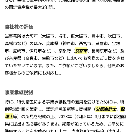
の固定資産税が最大3年間...
自社株の評価
当事務所は大阪府（大阪市、堺市、東大阪市、豊中市、吹田市、
高槻市など）のほか、兵庫県（神戸市、西宮市、芦屋市、宝塚
市、尼崎市、伊丹市など）、京都府（
京都市
、長岡京市など）及
び奈良県（奈良市、生駒市など）においてお客様のご支援をさせ
ていただいています。また、ご依頼がございましたら、他県のお
客様からのご依頼にも対応し...
事業承継税制
特に、特例措置による事業承継税制の適用を受けるためには、特
例承継計画を策定し、認定経営革新等支援機関（
公認会計士
、
税
理士
等）の所見を記載の上、2023年（令和5年）3月までに都道府
県に提出する必要があります。期限が迫っているため、お早めに
準備することをお薦めいたします。 当事務所は大阪府（大阪市、