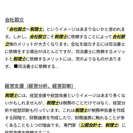
会社設立
「
会社設立
＝
税理士
」というイメージはあまりないかと思われま
す。しかし、
会社設立
こそ
税理士
に依頼することによって
会社設
立
後のメリットが大きくなります。会社を設立するには司法書士
に依頼をする場合がほとんどですが、司法書士に依頼するメリッ
トと
税理士
に依頼するメリットには、次のようなものがありま
す。 ■司法書士に依頼する...
経営支援（経営分析、経営診断）
税理士
には、経営支援や経営改善というイメージはあまり多くな
いかもしれませんが、
税理士
は税務のことだけではなく、経営分
析や経営診断も行っています。これは
税理士
が税務申告書を作成
する段階で、財務諸表を作成したり、財務諸表に触れることが多
くあることも１つの理由です。 専門家（
公認会計士
、
税理士
）に
経営支援を依頼すること...