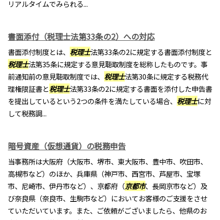
リアルタイムでみられる...
書面添付（税理士法第33条の2）への対応
書面添付制度とは、
税理士
法第33条の2に規定する書面添付制度と
税理士
法第35条に規定する意見聴取制度を総称したものです。事
前通知前の意見聴取制度では、
税理士
法第30条に規定する税務代
理権限証書と
税理士
法第33条の2に規定する書面を添付した申告書
を提出しているという2つの条件を満たしている場合、
税理士
に対
して税務調...
暗号資産（仮想通貨）の税務申告
当事務所は大阪府（大阪市、堺市、東大阪市、豊中市、吹田市、
高槻市など）のほか、兵庫県（神戸市、西宮市、芦屋市、宝塚
市、尼崎市、伊丹市など）、京都府（
京都市
、長岡京市など）及
び奈良県（奈良市、生駒市など）においてお客様のご支援をさせ
ていただいています。また、ご依頼がございましたら、他県のお