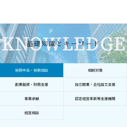
KNOWLEDGE
基礎知識とキーワード
税務申告・税務相談
相続対策
創業融資・財務支援
独立開業・会社設立支援
事業承継
認定経営革新等支援機関
経営相談