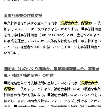
事業計画書の作成支援
事業計画書を作成する意味と専門家（
公認会計士
、
税理士
）に依
頼するメリットには、次のようなものがあります。 ■事業計画書
を作る意味事業計画書（Business Plan）とは、会社がどのよう
に事業を運営していくのか、具体的な行動を内外に示す計画書の
ことです。経営者が頭の中に描いているイメージを事業計画書と
いう形にし...
補助金（ものづくり補助金、事業再構築補助金、事業承
継・引継ぎ補助金等）の申請
■認定経営革新等支援機関に登録している専門家（
公認会計士
、
税理士
）に依頼することにより、補助金申請のための最適な事業
計画書の作成が可能になる。■補助金申請のためのノウハウをお
伝えし、また、補助金採択後のフォローアップも受けることがで
きる。■補助金申請のほか、先端設備等導入計画（新規取得設備