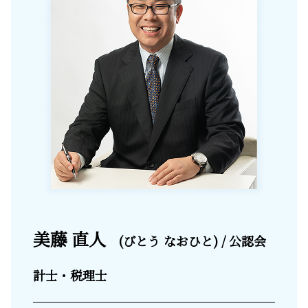
美藤 直人
(びとう なおひと) / 公認会
計士・税理士