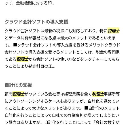
って、金融機関に対する印...
クラウド会計ソフトの導入支援
クラウド会計ソフトは最新の税法にも対応しており、特に
税理士
とデータ共有が容易になる点は最大のメリットであるといえま
す。 ■クラウド会計ソフトの導入支援を受けるメリットクラウド
会計ソフトの導入支援を受けるメリットとしては、税金の専門家
である
税理士
から会計ソフトの使い方などをレクチャーしてもら
うことにより勘定科目の正...
自計化の支援
顧問
税理士
がついている会社等は経理業務を全て
税理士
事務所等
にアウトソーシングするケースもありますが、自計化を進めてい
くことによって大きなメリットがあります。 ■自計化のメリット
自計化を行うことによって自社での作業負担が増えてしまうとい
う懸念はありますが、自計化を行うことによって「会社の数字が