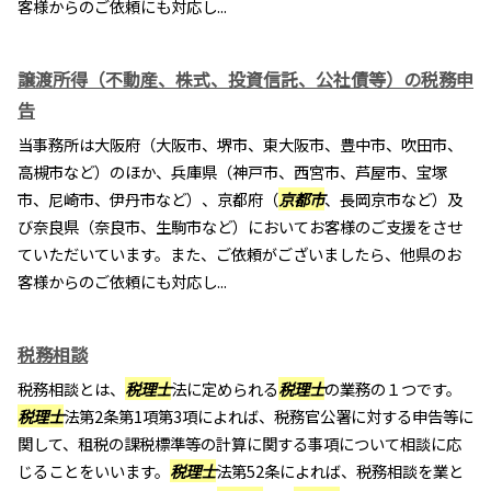
客様からのご依頼にも対応し...
譲渡所得（不動産、株式、投資信託、公社債等）の税務申
告
当事務所は大阪府（大阪市、堺市、東大阪市、豊中市、吹田市、
高槻市など）のほか、兵庫県（神戸市、西宮市、芦屋市、宝塚
市、尼崎市、伊丹市など）、京都府（
京都市
、長岡京市など）及
び奈良県（奈良市、生駒市など）においてお客様のご支援をさせ
ていただいています。また、ご依頼がございましたら、他県のお
客様からのご依頼にも対応し...
税務相談
税務相談とは、
税理士
法に定められる
税理士
の業務の１つです。
税理士
法第2条第1項第3項によれば、税務官公署に対する申告等に
関して、租税の課税標準等の計算に関する事項について相談に応
じることをいいます。
税理士
法第52条によれば、税務相談を業と