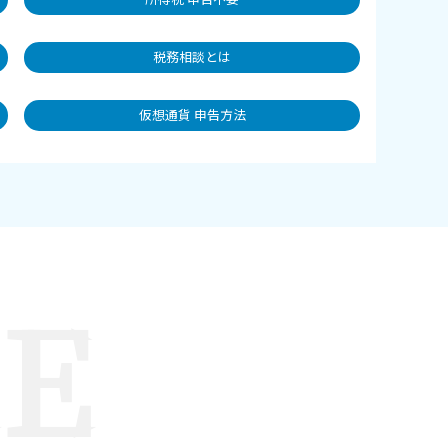
税務相談とは
仮想通貨 申告方法
LE