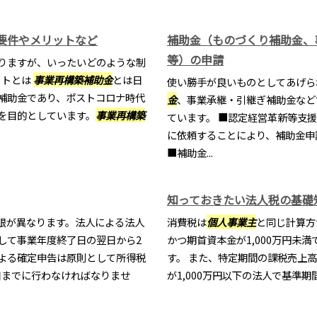
要件やメリットなど
補助金（ものづくり補助金、
等）の申請
りますが、いったいどのような制
ットとは
事業再構築補助金
とは日
使い勝手が良いものとしてあげら
補助金であり、ポストコロナ時代
金
、事業承継・引継ぎ補助金など
を目的としています。
事業再構築
ています。 ■認定経営革新等支
に依頼することにより、補助金申
■補助金...
知っておきたい法人税の基礎
限が異なります。法人による法人
消費税は
個人事業主
と同じ計算方
して事業年度終了日の翌日から2
かつ期首資本金が1,000万円未
よる確定申告は原則として所得税
す。 また、特定期間の課税売上高
1日までに行わなければなりませ
が1,000万円以下の法人で基準期間