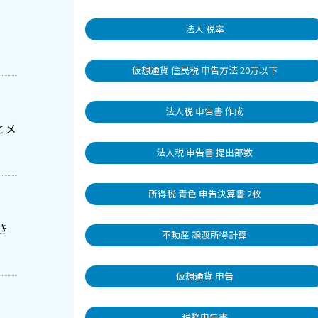
法人 税率
仮想通貨 住民税 申告方法 20万以下
法人税 申告書 作成
とメ
法人税 申告書 提出部数
所得税 青色 申告決算書 2枚
き
不動産 譲渡所得計算
仮想通貨 申告
税務申告書