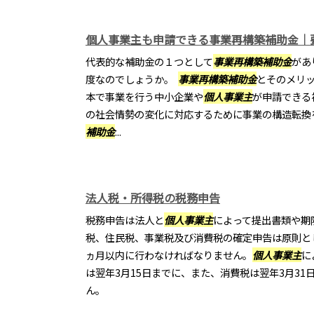
個人事業主も申請できる事業再構築補助金｜
代表的な補助金の１つとして
事業再構築補助金
があ
度なのでしょうか。
事業再構築補助金
とそのメリ
本で事業を行う中小企業や
個人事業主
が申請できる
の社会情勢の変化に対応するために事業の構造転換
補助金
...
法人税・所得税の税務申告
税務申告は法人と
個人事業主
によって提出書類や期
税、住民税、事業税及び消費税の確定申告は原則と
ヵ月以内に行わなければなりません。
個人事業主
に
は翌年3月15日までに、また、消費税は翌年3月3
ん。