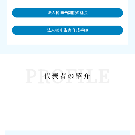
法人税 申告期限の延長
法人税 申告書 作成手順
PROFILE
代表者の紹介