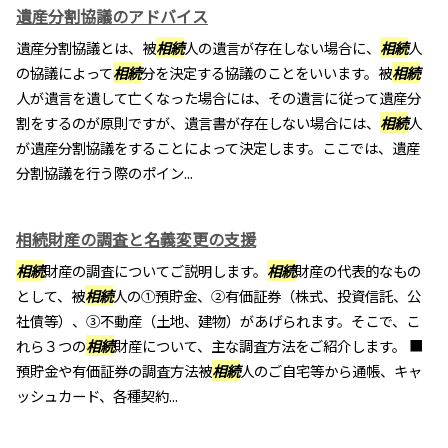
遺産分割協議のアドバイス
遺産分割協議とは、被
相続
人の遺言が存在しない場合に、
相続
人
の協議によって
相続
分を決定する協議のことをいいます。被
相続
人が遺言を遺して亡くなった場合には、その遺言に従って遺産分
割をするのが原則ですが、遺言書が存在しない場合には、
相続
人
が遺産分割協議をすることによって決定します。ここでは、遺産
分割協議を行う際のポイン...
相続財産の調査と名義変更の支援
相続
財産の調査についてご説明します。
相続
財産の代表的なもの
として、被
相続
人の①預貯金、②有価証券（株式、投資信託、公
社債等）、③不動産（土地、建物）があげられます。そこで、こ
れら３つの
相続
財産について、主な調査方法をご紹介します。 ■
預貯金や有価証券の調査方法被
相続
人のご自宅等から通帳、キャ
ッシュカード、各種契約...