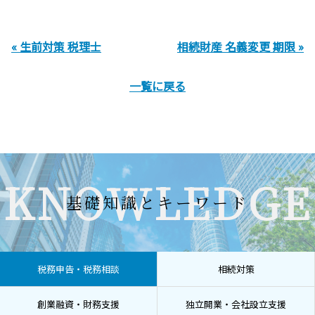
« 生前対策 税理士
相続財産 名義変更 期限 »
一覧に戻る
KNOWLEDGE
基礎知識とキーワード
税務申告・税務相談
相続対策
創業融資・財務支援
独立開業・会社設立支援