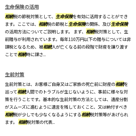
生命保険の活用
相続
税の節税対策として、
生命保険
を有効に活用することができ
ます。ここでは、
相続
税の節税と
生命保険
の関係、及び
生命保険
の活用方法についてご説明します。 まず、
相続
税対策として、生
前贈与が利用されています。毎年110万円以下の贈与については非
課税となるため、被
相続
人が亡くなる前の段階で財産を譲り渡す
ことで
相続
時に課さ...
生前対策
生前対策とは、お客様ご自身又はご家族の死亡前に財産の
相続
を
巡って
相続
人間でのトラブルが生じないように、事前に様々な対
策を行うことです。基本的な生前対策の方法としては、遺産分割
がスムーズに進むように遺言を残しておくこと、又は納付すべき
相続
税が少しでも少なくなるようにする
相続
税対策等があげられ
ます。
相続
税対策の代表...