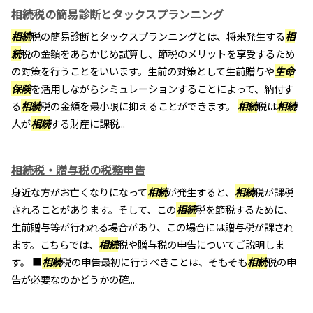
相続税の簡易診断とタックスプランニング
相続
税の簡易診断とタックスプランニングとは、将来発生する
相
続
税の金額をあらかじめ試算し、節税のメリットを享受するため
の対策を行うことをいいます。生前の対策として生前贈与や
生命
保険
を活用しながらシミュレーションすることによって、納付す
る
相続
税の金額を最小限に抑えることができます。
相続
税は
相続
人が
相続
する財産に課税...
相続税・贈与税の税務申告
身近な方がお亡くなりになって
相続
が発生すると、
相続
税が課税
されることがあります。そして、この
相続
税を節税するために、
生前贈与等が行われる場合があり、この場合には贈与税が課され
ます。こちらでは、
相続
税や贈与税の申告についてご説明しま
す。 ■
相続
税の申告最初に行うべきことは、そもそも
相続
税の申
告が必要なのかどうかの確...