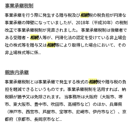
事業承継税制
事業承継を行う際に発生する贈与税及び
相続
税の税負担が円滑な
事業承継の障壁になっていましたが、2018年（平成30年）の税制
改正で事業承継税制が見直されました。 事業承継税制は後継者で
ある受贈者・
相続
人等が、円滑化法の認定を受けている非上場会
社の株式等を贈与又は
相続
等により取得した場合において、その
非上場株式等に係...
親族内承継
事業承継税制とは事業承継で発生する株式の
相続
税や贈与税の負
担を軽減できるというものです。事業承継税制を活用すれば、納
税額が猶予又は免除されます。 当事務所は大阪府（大阪市、堺
市、東大阪市、豊中市、吹田市、高槻市など）のほか、兵庫県
（神戸市、西宮市、芦屋市、宝塚市、尼崎市、伊丹市など）、京
都府（京都市、長岡京市など...