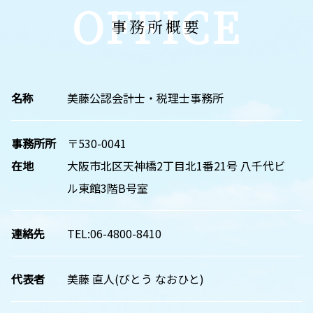
OFFICE
事務所概要
名称
美藤公認会計士・税理士事務所
事務所所
〒530-0041
在地
大阪市北区天神橋2丁目北1番21号 八千代ビ
ル東館3階B号室
連絡先
TEL:06-4800-8410
代表者
美藤 直人(びとう なおひと)