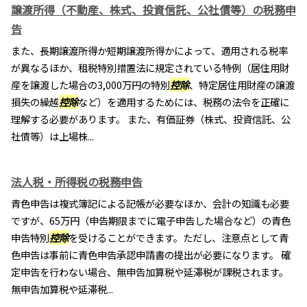
譲渡所得（不動産、株式、投資信託、公社債等）の税務申
告
また、長期譲渡所得か短期譲渡所得かによって、適用される税率
が異なるほか、租税特別措置法に規定されている特例（居住用財
産を譲渡した場合の3,000万円の特別
控除
、特定居住用財産の譲渡
損失の繰越
控除
など）を適用するためには、税務の法令を正確に
理解する必要があります。 また、有価証券（株式、投資信託、公
社債等）は上場株...
法人税・所得税の税務申告
青色申告は複式簿記による記帳が必要なほか、会計の知識も必要
ですが、65万円（申告期限までに電子申告した場合など）の青色
申告特別
控除
を受けることができます。ただし、注意点として青
色申告は事前に青色申告承認申請書の提出が必要になります。 確
定申告を行わない場合、無申告加算税や延滞税が課税されます。
無申告加算税や延滞税...