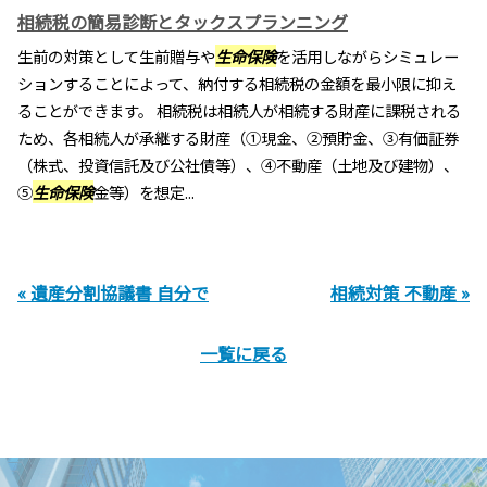
相続税の簡易診断とタックスプランニング
生前の対策として生前贈与や
生命保険
を活用しながらシミュレー
ションすることによって、納付する相続税の金額を最小限に抑え
ることができます。 相続税は相続人が相続する財産に課税される
ため、各相続人が承継する財産（①現金、②預貯金、③有価証券
（株式、投資信託及び公社債等）、④不動産（土地及び建物）、
⑤
生命保険
金等）を想定...
« 遺産分割協議書 自分で
相続対策 不動産 »
一覧に戻る