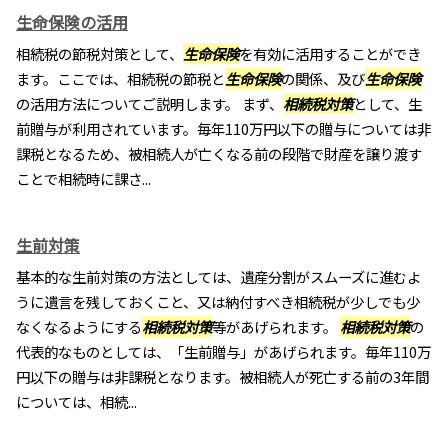
生命保険の活用
相続税の節税対策として、
生命保険
を有効に活用することができ
ます。ここでは、相続税の節税と
生命保険
の関係、及び
生命保険
の活用方法についてご説明します。 まず、
相続税対策
として、生
前贈与が利用されています。毎年110万円以下の贈与については非
課税となるため、被相続人が亡くなる前の段階で財産を譲り渡す
ことで相続時に課さ...
生前対策
基本的な生前対策の方法としては、遺産分割がスムーズに進むよ
うに遺言を残しておくこと、又は納付すべき相続税が少しでも少
なくなるようにする
相続税対策
等があげられます。
相続税対策
の
代表的なものとしては、「生前贈与」があげられます。毎年110万
円以下の贈与は非課税となります。被相続人が死亡する前の3年間
については、相続...