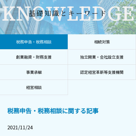
KNOWLEDGE
基礎知識とキーワード
税務申告・税務相談
相続対策
創業融資・財務支援
独立開業・会社設立支援
事業承継
認定経営革新等支援機関
経営相談
税務申告・税務相談に関する記事
2021/11/24