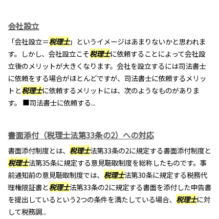
会社設立
「会社設立＝
税理士
」というイメージはあまりないかと思われま
す。しかし、会社設立こそ
税理士
に依頼することによって会社設
立後のメリットが大きくなります。会社を設立するには司法書士
に依頼をする場合がほとんどですが、司法書士に依頼するメリッ
トと
税理士
に依頼するメリットには、次のようなものがありま
す。 ■司法書士に依頼する...
書面添付（税理士法第33条の2）への対応
書面添付制度とは、
税理士
法第33条の2に規定する書面添付制度と
税理士
法第35条に規定する意見聴取制度を総称したものです。事
前通知前の意見聴取制度では、
税理士
法第30条に規定する税務代
理権限証書と
税理士
法第33条の2に規定する書面を添付した申告書
を提出しているという2つの条件を満たしている場合、
税理士
に対
して税務調...