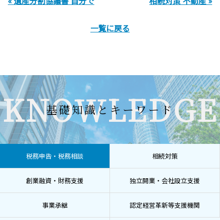
« 遺産分割協議書 自分で
相続対策 不動産 »
一覧に戻る
KNOWLEDGE
基礎知識とキーワード
税務申告・税務相談
相続対策
創業融資・財務支援
独立開業・会社設立支援
事業承継
認定経営革新等支援機関