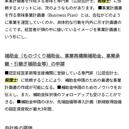
事業計画書を作成する意味と専門家（公認会計士、
税理士
）に依
頼するメリットには、次のようなものがあります。 ■事業計画書
を作る意味事業計画書（Business Plan）とは、会社がどのよう
に事業を運営していくのか、具体的な行動を内外に示す計画書の
ことです。経営者が頭の中に描いているイメージを事業計画書と
いう形にし...
補助金（ものづくり補助金、事業再構築補助金、事業承
継・引継ぎ補助金等）の申請
■認定経営革新等支援機関に登録している専門家（公認会計士、
税理士
）に依頼することにより、補助金申請のための最適な事業
計画書の作成が可能になる。■補助金申請のためのノウハウをお
伝えし、また、補助金採択後のフォローアップも受けることがで
きる。■補助金申請のほか、先端設備等導入計画（新規取得設備
の固定資産税が最大3年間...
自社株の評価