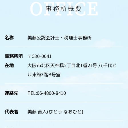
OFFICE
事務所概要
名称
美藤公認会計士・税理士事務所
事務所所
〒530-0041
在地
大阪市北区天神橋2丁目北1番21号 八千代ビ
ル東館3階B号室
連絡先
TEL:06-4800-8410
代表者
美藤 直人(びとう なおひと)