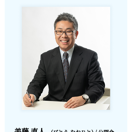
美藤 直人
(びとう なおひと) / 公認会