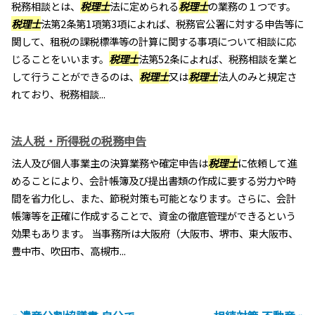
税務相談とは、
税理士
法に定められる
税理士
の業務の１つです。
税理士
法第2条第1項第3項によれば、税務官公署に対する申告等に
関して、租税の課税標準等の計算に関する事項について相談に応
じることをいいます。
税理士
法第52条によれば、税務相談を業と
して行うことができるのは、
税理士
又は
税理士
法人のみと規定さ
れており、税務相談...
法人税・所得税の税務申告
法人及び個人事業主の決算業務や確定申告は
税理士
に依頼して進
めることにより、会計帳簿及び提出書類の作成に要する労力や時
間を省力化し、また、節税対策も可能となります。さらに、会計
帳簿等を正確に作成することで、資金の徹底管理ができるという
効果もあります。 当事務所は大阪府（大阪市、堺市、東大阪市、
豊中市、吹田市、高槻市...