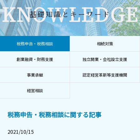
KNOWLEDGE
基礎知識とキーワード
税務申告・税務相談
相続対策
創業融資・財務支援
独立開業・会社設立支援
事業承継
認定経営革新等支援機関
経営相談
税務申告・税務相談に関する記事
2021/10/15