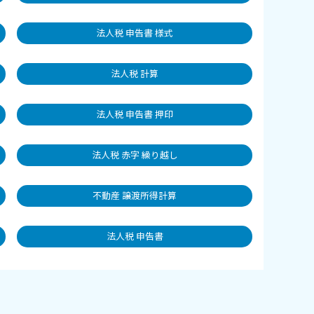
法人税 申告書 様式
法人税 計算
法人税 申告書 押印
法人税 赤字 繰り越し
不動産 譲渡所得計算
法人税 申告書