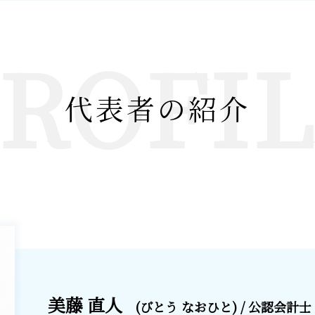
ROFI
代表者の紹介
美藤 直人
(びとう なおひと) / 公認会計