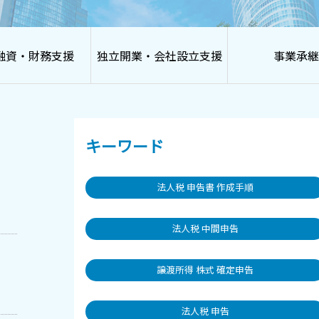
融資・財務支援
独立開業・会社設立支援
事業承継
キーワード
法人税 申告書 作成手順
法人税 中間申告
譲渡所得 株式 確定申告
法人税 申告