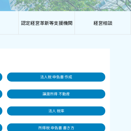
認定経営革新等支援機関
経営相談
法人税 申告書 作成
譲渡所得 不動産
法人 税率
所得税 申告書 書き方