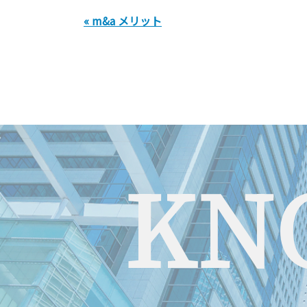
« m&a メリット
KN